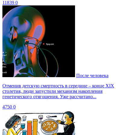
11839
0
После человека
Отменив детскую смертность в середине – конце XIX
столетия, люди запустили механизм накопления
генетического отягощения. Уже рассчитано...
4750
0