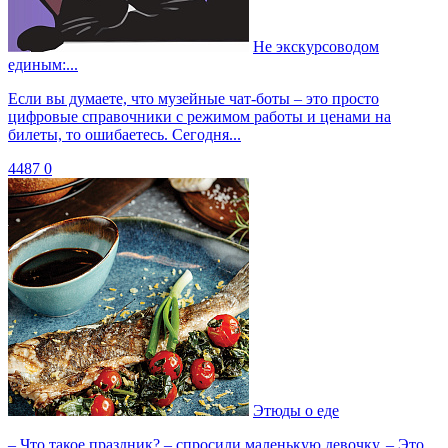
Не экскурсоводом
единым:...
Если вы думаете, что музейные чат-боты – это просто
цифровые справочники с режимом работы и ценами на
билеты, то ошибаетесь. Сегодня...
4487
0
Этюды о еде
– Что такое праздник? – спросили маленькую девочку. – Это