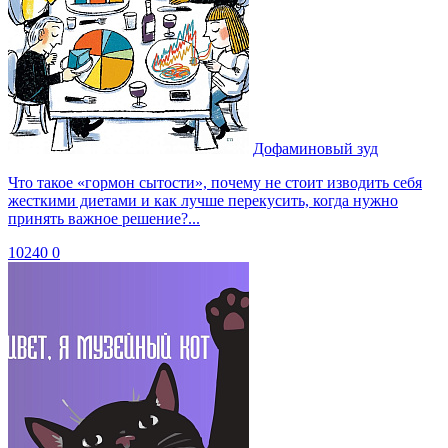
Дофаминовый зуд
Что такое «гормон сытости», почему не стоит изводить себя
жесткими диетами и как лучше перекусить, когда нужно
принять важное решение?...
10240
0