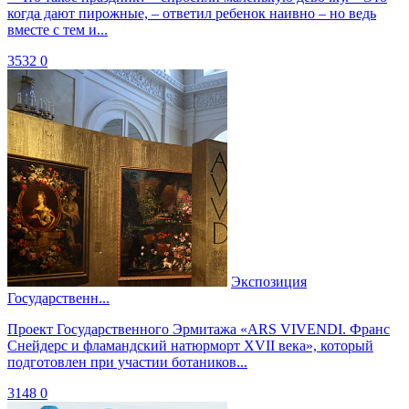
когда дают пирожные, – ответил ребенок наивно – но ведь
вместе с тем и...
3532
0
Экспозиция
Государственн...
Проект Государственного Эрмитажа «ARS VIVENDI. Франс
Снейдерс и фламандский натюрморт XVII века», который
подготовлен при участии ботаников...
3148
0