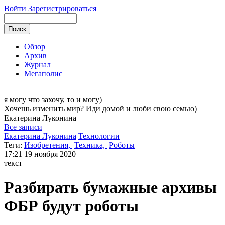
Войти
Зарегистрироваться
Обзор
Архив
Журнал
Мегаполис
я могу
что захочу, то и могу)
Хочешь изменить мир? Иди домой и люби свою семью)
Екатерина
Луконина
Все записи
Екатерина Луконина
Технологии
Теги:
Изобретения,
Техника,
Роботы
17:21
19 ноября 2020
текст
Разбирать бумажные архивы
ФБР будут роботы