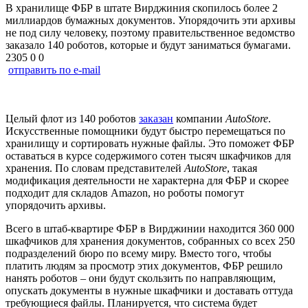
В хранилище ФБР в штате Вирджиния скопилось более 2
миллиардов бумажных документов. Упорядочить эти архивы
не под силу человеку, поэтому правительственное ведомство
заказало 140 роботов, которые и будут заниматься бумагами.
2305
0
0
отправить по e-mail
Целый флот из 140 роботов
заказан
компании
AutoStore
.
Искусственные помощники будут быстро перемещаться по
хранилищу и сортировать нужные файлы. Это поможет ФБР
оставаться в курсе содержимого сотен тысяч шкафчиков для
хранения. По словам представителей
AutoStore
, такая
модификация деятельности не характерна для ФБР и скорее
подходит для складов Amazon, но роботы помогут
упорядочить архивы.
Всего в штаб-квартире ФБР в Вирджинии находится 360 000
шкафчиков для хранения документов, собранных со всех 250
подразделений бюро по всему миру. Вместо того, чтобы
платить людям за просмотр этих документов, ФБР решило
нанять роботов – они будут скользить по направляющим,
опускать документы в нужные шкафчики и доставать оттуда
требующиеся файлы. Планируется, что система будет