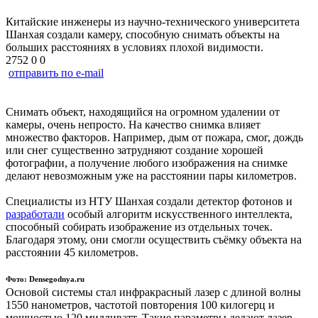
Китайские инженеры из научно-технического университета
Шанхая создали камеру, способную снимать объекты на
больших расстояниях в условиях плохой видимости.
2752
0
0
отправить по e-mail
Снимать объект, находящийся на огромном удалении от
камеры, очень непросто. На качество снимка влияет
множество факторов. Например, дым от пожара, смог, дождь
или снег существенно затрудняют создание хорошей
фотографии, а получение любого изображения на снимке
делают невозможным уже на расстоянии пары километров.
Специалисты из НТУ Шанхая создали детектор фотонов и
разработали
особый алгоритм искусственного интеллекта,
способный собирать изображение из отдельных точек.
Благодаря этому, они смогли осуществить съёмку объекта на
расстоянии 45 километров.
Фото: Densegodnya.ru
Основой системы стал инфракрасный лазер с длиной волны
1550 нанометров, частотой повторения 100 килогерц и
мощностью 120 милливатт. Такие параметры делают лазер