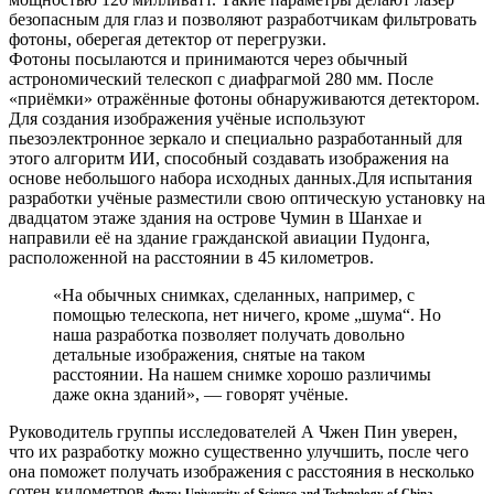
безопасным для глаз и позволяют разработчикам фильтровать
фотоны, оберегая детектор от перегрузки.
Фотоны посылаются и принимаются через обычный
астрономический телескоп с диафрагмой 280 мм. После
«приёмки» отражённые фотоны обнаруживаются детектором.
Для создания изображения учёные используют
пьезоэлектронное зеркало и специально разработанный для
этого алгоритм ИИ, способный создавать изображения на
основе небольшого набора исходных данных.Для испытания
разработки учёные разместили свою оптическую установку на
двадцатом этаже здания на острове Чумин в Шанхае и
направили её на здание гражданской авиации Пудонга,
расположенной на расстоянии в 45 километров.
«На обычных снимках, сделанных, например, с
помощью телескопа, нет ничего, кроме „шума“. Но
наша разработка позволяет получать довольно
детальные изображения, снятые на таком
расстоянии. На нашем снимке хорошо различимы
даже окна зданий», — говорят учёные.
Руководитель группы исследователей А Чжен Пин уверен,
что их разработку можно существенно улучшить, после чего
она поможет получать изображения с расстояния в несколько
сотен километров.
Фото: University of Science and Technology of China