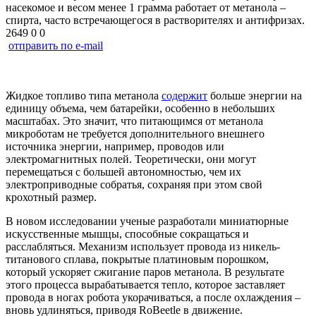
насекомое и весом менее 1 грамма работает от метанола –
спирта, часто встречающегося в растворителях и антифризах.
2649
0
0
отправить по e-mail
Жидкое топливо типа метанола
содержит
больше энергии на
единицу объема, чем батарейки, особенно в небольших
масштабах. Это значит, что питающимся от метанола
микроботам не требуется дополнительного внешнего
источника энергии, например, проводов или
электромагнитных полей. Теоретически, они могут
перемещаться с большей автономностью, чем их
электроприводные собратья, сохраняя при этом свой
крохотный размер.
В новом исследовании ученые разработали миниатюрные
искусственные мышцы, способные сокращаться и
расслабляться. Механизм использует провода из никель-
титанового сплава, покрытые платиновым порошком,
который ускоряет сжигание паров метанола. В результате
этого процесса вырабатывается тепло, которое заставляет
провода в ногах робота укорачиваться, а после охлаждения –
вновь удлиняться, приводя RoBeetle в движение.