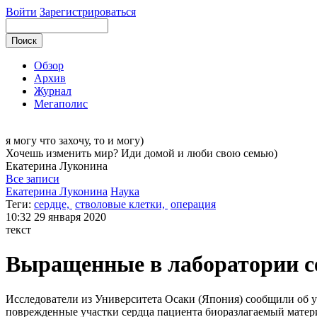
Войти
Зарегистрироваться
Обзор
Архив
Журнал
Мегаполис
я могу
что захочу, то и могу)
Хочешь изменить мир? Иди домой и люби свою семью)
Екатерина
Луконина
Все записи
Екатерина Луконина
Наука
Теги:
сердце,
стволовые клетки,
операция
10:32
29 января 2020
текст
Выращенные в лаборатории с
Исследователи из Университета Осаки (Япония) сообщили об у
поврежденные участки сердца пациента биоразлагаемый матер