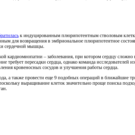
братилась
к индуцированным плюрипотентным стволовым клеткам (
анным для возвращения в эмбриональное плюрипотентное состоян
тки сердечной мышцы.
кой кардиомиопатии – заболевания, при котором сердцу сложно
ние требует пересадки сердца, однако команда исследователей 
вления кровеносных сосудов и улучшения работы сердца.
да, а также провести еще 9 подобных операций в ближайшие три
 поскольку выращивание клеток значительно проще поиска подхо
ган.