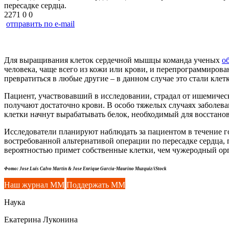
пересадке сердца.
2271
0
0
отправить по e-mail
Для выращивания клеток сердечной мышцы команда ученых
о
человека, чаще всего из кожи или крови, и перепрограммиров
превратиться в любые другие – в данном случае это стали кле
Пациент, участвовавший в исследовании, страдал от ишемичес
получают достаточно крови. В особо тяжелых случаях заболева
клетки начнут вырабатывать белок, необходимый для восстано
Исследователи планируют наблюдать за пациентом в течение го
востребованной альтернативой операции по пересадке сердца,
вероятностью примет собственные клетки, чем чужеродный ор
Фото: Jose Luis Calvo Martin & Jose Enrique Garcia-Maurino Muzquiz/iStock
Наш журнал ММ
Поддержать ММ
Наука
Екатерина Луконина