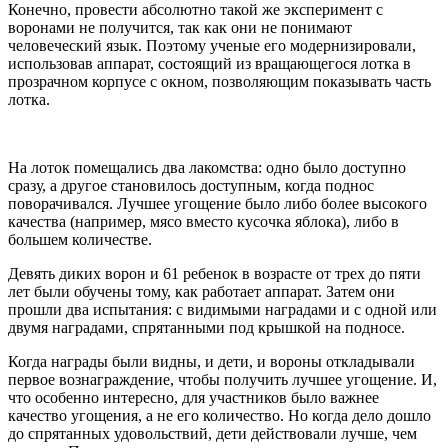
Конечно, провести абсолютно такой же эксперимент с
воронами не получится, так как они не понимают
человеческий язык. Поэтому ученые его модернизировали,
использовав аппарат, состоящий из вращающегося лотка в
прозрачном корпусе с окном, позволяющим показывать часть
лотка.
На лоток помещались два лакомства: одно было доступно
сразу, а другое становилось доступным, когда поднос
поворачивался. Лучшее угощение было либо более высокого
качества (например, мясо вместо кусочка яблока), либо в
большем количестве.
Девять диких ворон и 61 ребенок в возрасте от трех до пяти
лет были обучены тому, как работает аппарат. Затем они
прошли два испытания: с видимыми наградами и с одной или
двумя наградами, спрятанными под крышкой на подносе.
Когда награды были видны, и дети, и вороны откладывали
первое вознаграждение, чтобы получить лучшее угощение. И,
что особенно интересно, для участников было важнее
качество угощения, а не его количество. Но когда дело дошло
до спрятанных удовольствий, дети действовали лучше, чем