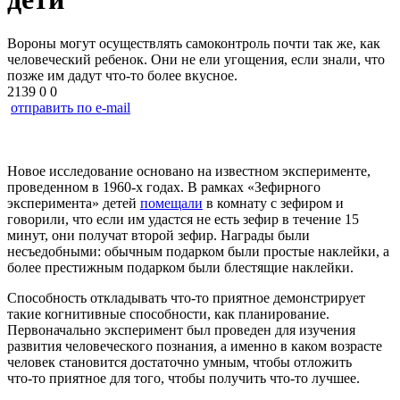
Вороны могут осуществлять самоконтроль почти так же, как
человеческий ребенок. Они не ели угощения, если знали, что
позже им дадут что-то более вкусное.
2139
0
0
отправить по e-mail
Новое исследование основано на известном эксперименте,
проведенном в
1960-х
годах. В рамках «Зефирного
эксперимента» детей
помещали
в комнату с зефиром и
говорили, что если им удастся не есть зефир в течение 15
минут, они получат второй зефир. Награды были
несъедобными: обычным подарком были простые наклейки, а
более престижным подарком были блестящие наклейки.
Способность откладывать
что-то
приятное демонстрирует
такие когнитивные способности, как планирование.
Первоначально эксперимент был проведен для изучения
развития человеческого познания, а именно в каком возрасте
человек становится достаточно умным, чтобы отложить
что-то
приятное для того, чтобы получить
что-то
лучшее.