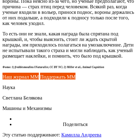
вороны. Пока неясно
из-за
чего, но ученые предполагают, что
причина — страх птиц перед человеком. Всякий раз, когда
ученые входили в вольер, принося поднос, вороны держались
от них подальше, а подходили к подносу только после того,
как человек уходил.
То есть они не знали, какая награда была спрятана под
крышкой, и, чтобы выяснить, стоит ли ждать скрытой
награды, им приходилось полагаться на умозаключение. Дети
не испытывали такого страха и могли наблюдать, как ученый
размещает наклейки, и помнить, что было под крышкой.
Фото: 1) freddesmoulins/iNaturalist, CC BY NC; 2) Miller et al., Animal Cognition
Наш журнал ММ
Поддержать ММ
Наука
Светлана Белякова
Машины и Механизмы
Поделиться
Эту статью поддерживают:
Камилла Андреева