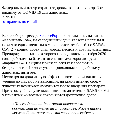
Федеральный центр охраны здоровья животных разработал
вакцину от COVID-19 для животных.
2195
0
0
отправить по e-mail
Как сообщает ресурс
SciencePop
, новая вакцина, названная
«Карнивак-Ков», на сегодняшний день является первым и
пока что единственным в мире средством борьбы с SARS-
CoV-2 у кошек, собак, лис, норок, песцов и других животных.
Препарат, испытания которого проводились с октября 2020
года, работает на базе антигена штамма коронавируса
«вариант B». Вакцина показала себя как абсолютно
безвредная и в 100% случаев приводящая к выработке у
животных антител.
Несмотря на доказанную эффективность новой вакцины,
учёные до сих пор не выяснили, на какой именно срок у
животных возникает иммунитет после введения препарата.
При этом учёные уже выяснили, что антитела к SARS-CoV-2
у привитых животных сохраняются достаточно долго:
«
На сегодняшний день этот показатель
составляет не менее шести месяцев. Уже в апреле
может быть запущено массовое производство