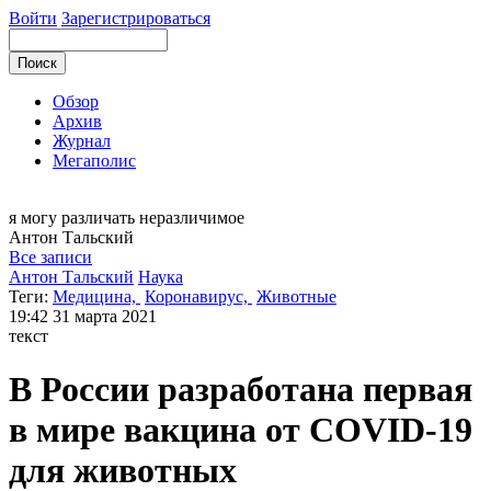
Войти
Зарегистрироваться
Обзор
Архив
Журнал
Мегаполис
я могу
различать неразличимое
Антон
Тальский
Все записи
Антон Тальский
Наука
Теги:
Медицина,
Коронавирус,
Животные
19:42
31 марта 2021
текст
В России разработана первая
в мире вакцина от COVID-19
для животных