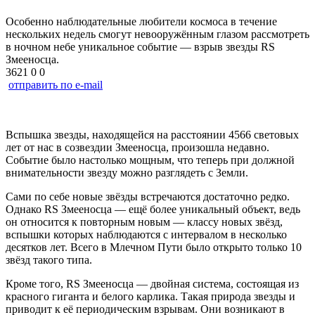
Особенно наблюдательные любители космоса в течение
нескольких недель смогут невооружённым глазом рассмотреть
в ночном небе уникальное событие — взрыв звезды RS
Змееносца.
3621
0
0
отправить по e-mail
Вспышка звезды, находящейся на расстоянии 4566 световых
лет от нас в созвездии Змееносца, произошла недавно.
Событие было настолько мощным, что теперь при должной
внимательности звезду можно разглядеть с Земли.
Сами по себе новые звёзды встречаются достаточно редко.
Однако RS Змееносца — ещё более уникальный объект, ведь
он относится к повторным новым — классу новых звёзд,
вспышки которых наблюдаются с интервалом в несколько
десятков лет. Всего в Млечном Пути было открыто только 10
звёзд такого типа.
Кроме того, RS Змееносца — двойная система, состоящая из
красного гиганта и белого карлика. Такая природа звезды и
приводит к её периодическим взрывам. Они возникают в