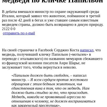
В дебаты вмешался министр по охране окружающей среды
Италии, который заявил что животное, пойманное в третий
раз после 42 дней в бегах и уже ставшее самым известным
медведем страны, должно быть возвращено в дикую природу.
2122
0
0
отправить по e-mail
На своей страничке в Facebook Серджио Коста
написал
, что
медведь, получивший кличку Папильон («мотылек» в
переводе с итальянского) по названию мемуаров сбежавшего
из французской колонии писателя Анри Шарье, не
заслуживает того, чтобы вернуться в неволю.
«
Папильон должен быть свободен
, – написал
министр. –
Я всем сердцем против жестокого
обращения с этим бедным животным, чья
единственная вина в том, что он медведь. Нам
должно быть стыдно за то, что происходит.
Медведь, никогда не проявлявший агрессии по
отношению к человеку, не должен восприниматься
как закоренелый преступник
».