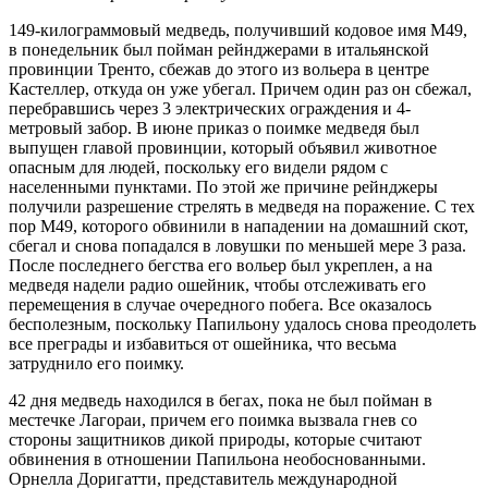
149-килограммовый медведь, получивший кодовое имя М49,
в понедельник был пойман рейнджерами в итальянской
провинции Тренто, сбежав до этого из вольера в центре
Кастеллер, откуда он уже убегал. Причем один раз он сбежал,
перебравшись через 3 электрических ограждения и 4-
метровый забор. В июне приказ о поимке медведя был
выпущен главой провинции, который объявил животное
опасным для людей, поскольку его видели рядом с
населенными пунктами. По этой же причине рейнджеры
получили разрешение стрелять в медведя на поражение. С тех
пор М49, которого обвинили в нападении на домашний скот,
сбегал и снова попадался в ловушки по меньшей мере 3 раза.
После последнего бегства его вольер был укреплен, а на
медведя надели радио ошейник, чтобы отслеживать его
перемещения в случае очередного побега. Все оказалось
бесполезным, поскольку Папильону удалось снова преодолеть
все преграды и избавиться от ошейника, что весьма
затруднило его поимку.
42 дня медведь находился в бегах, пока не был пойман в
местечке Лагораи, причем его поимка вызвала гнев со
стороны защитников дикой природы, которые считают
обвинения в отношении Папильона необоснованными.
Орнелла Доригатти, представитель международной