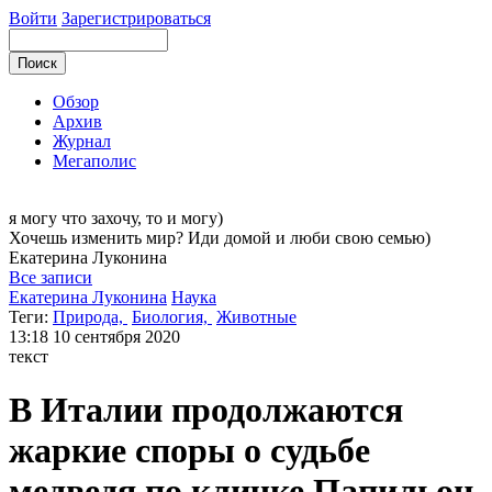
Войти
Зарегистрироваться
Обзор
Архив
Журнал
Мегаполис
я могу
что захочу, то и могу)
Хочешь изменить мир? Иди домой и люби свою семью)
Екатерина
Луконина
Все записи
Екатерина Луконина
Наука
Теги:
Природа,
Биология,
Животные
13:18
10 сентября 2020
текст
В Италии продолжаются
жаркие споры о судьбе
медведя по кличке Папильон