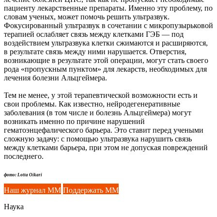
пациенту лекарственные препараты. Именно эту проблему, по
словам ученых, может помочь решить ультразвук.
Фокусированный ультразвук в сочетании с микропузырьковой
терапией ослабляет связь между клетками ГЭБ — под
воздействием ультразвука клетки сжимаются и расширяются,
в результате связь между ними нарушается. Отверстия,
возникающие в результате этой операции, могут стать своего
рода «пропускным пунктом» для лекарств, необходимых для
лечения болезни Альцгеймера.
Тем не менее, у этой терапевтической возможности есть и
свои проблемы. Как известно, нейродегенеративные
заболевания (в том числе и болезнь Альцгеймера) могут
возникать именно по причине нарушений
гематоэнцефалического барьера. Это ставит перед учеными
сложную задачу: с помощью ультразвука нарушить связь
между клетками барьера, при этом не допуская повреждений
последнего.
фото: Lotta Oikari
Наш журнал ММ
Поддержать ММ
Наука