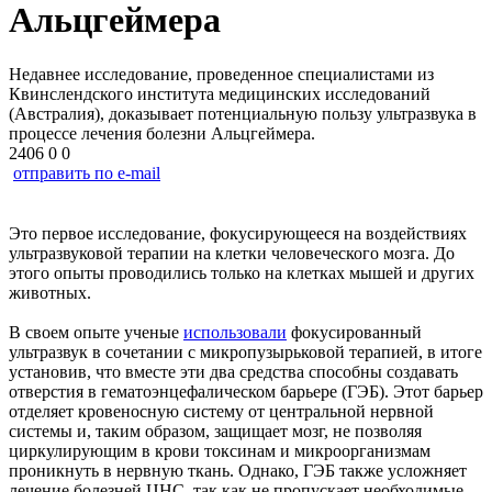
Альцгеймера
Недавнее исследование, проведенное специалистами из
Квинслендского института медицинских исследований
(Австралия), доказывает потенциальную пользу ультразвука в
процессе лечения болезни Альцгеймера.
2406
0
0
отправить по e-mail
Это первое исследование, фокусирующееся на воздействиях
ультразвуковой терапии на клетки человеческого мозга. До
этого опыты проводились только на клетках мышей и других
животных.
В своем опыте ученые
использовали
фокусированный
ультразвук в сочетании с микропузырьковой терапией, в итоге
установив, что вместе эти два средства способны создавать
отверстия в гематоэнцефалическом барьере (ГЭБ). Этот барьер
отделяет кровеносную систему от центральной нервной
системы и, таким образом, защищает мозг, не позволяя
циркулирующим в крови токсинам и микроорганизмам
проникнуть в нервную ткань. Однако, ГЭБ также усложняет
лечение болезней ЦНС, так как не пропускает необходимые