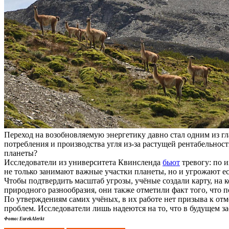
Переход на возобновляемую энергетику давно стал одним из г
потребления и производства угля из-за растущей рентабельнос
планеты?
Исследователи из университета Квинсленда
бьют
тревогу: по 
не только занимают важные участки планеты, но и угрожают е
Чтобы подтвердить масштаб угрозы, учёные создали карту, на
природного разнообразия, они также отметили факт того, что
По утверждениям самих учёных, в их работе нет призыва к отм
проблем. Исследователи лишь надеются на то, что в будущем
Фото: EurekAlerkt