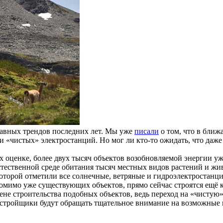
лавных трендов последних лет. Мы уже
писали
о том, что в бли
ти «чистых» электростанций. Но мог ли кто-то ожидать, что да
их оценке, более двух тысяч объектов возобновляемой энергии 
стественной среде обитания тысяч местных видов растений и жи
 которой отметили все солнечные, ветряные и гидроэлектростан
 помимо уже существующих объектов, прямо сейчас строятся ещё
ене строительства подобных объектов, ведь переход на «чистую
 застройщики будут обращать тщательное внимание на возможные