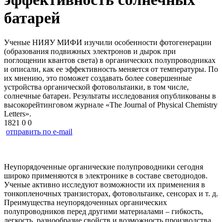
батарей
Ученые НИЯУ МИФИ изучили особенности фотогенерации
(образования подвижных электронов и дырок при
поглощении квантов света) в органических полупроводниках
и описали, как ее эффективность меняется от температуры. По
их мнению, это поможет создавать более совершенные
устройства органической фотовольтаики, в том числе,
солнечные батареи. Результаты исследования опубликованы в
высокорейтинговом журнале «The Journal of Physical Chemistry
Letters».
1821
0
0
отправить по e-mail
Неупорядоченные органические полупроводники сегодня
широко применяются в электронике в составе светодиодов.
Ученые активно исследуют возможности их применения в
тонкопленочных транзисторах, фотовольтаике, сенсорах и т. д.
Преимущества неупорядоченных органических
полупроводников перед другими материалами – гибкость,
легкость, разнообразие свойств и возможность производства