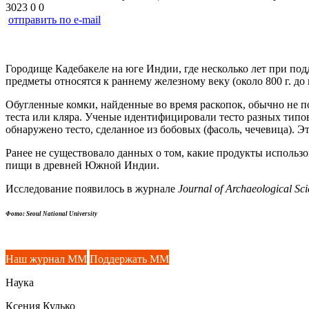
3023
0
0
отправить по e-mail
Городище Кадебакеле на юге Индии, где несколько лет при подд
предметы относятся к раннему железному веку (около 800 г. до н
Обугленные комки, найденные во время раскопок, обычно не 
теста или кляра. Ученые идентифицировали тесто разных типов
обнаружено тесто, сделанное из бобовых (фасоль, чечевица). Э
Ранее не существовало данных о том, какие продукты использо
пищи в древней Южной Индии.
Исследование появилось в журнале
Journal of Archaeological Sci
Фото
: Seoul National University
Наш журнал ММ
Поддержать ММ
Наука
Ксения Кулько