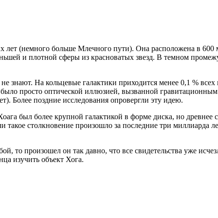
ых лет (немного больше Млечного пути). Она расположена в 600
еньшей и плотной сферы из красноватых звезд. В темном промеж
 не знают. На кольцевые галактики приходится менее 0,1 % всех
е было просто оптической иллюзией, вызванной гравитационным 
т). Более поздние исследования опровергли эту идею.
оага был более крупной галактикой в ​​форме диска, но древнее
ли такое столкновение произошло за последние три миллиарда ле
бой, то произошел он так давно, что все свидетельства уже исч
нца изучить объект Хога.