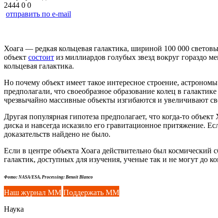
2444
0
0
отправить по e-mail
Хоага — редкая кольцевая галактика, шириной 100 000 светов
объект
состоит
из миллиардов голубых звезд вокруг гораздо м
кольцевая галактика.
Но почему объект имеет такое интересное строение, астрономы
предполагали, что своеобразное образование колец в галактик
чрезвычайно массивные объекты изгибаются и увеличивают све
Другая популярная гипотеза предполагает, что
когда-то
объект Х
диска и навсегда исказило его гравитационное притяжение. Ес
доказательств найдено не было.
Если в центре объекта Хоага действительно был космический с
галактик, доступных для изучения, ученые так и не могут до ко
Фото: NASA/ESA, Processing: Benoit Blanco
Наш журнал ММ
Поддержать ММ
Наука