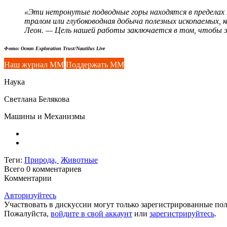
«Эти нетронутые подводные горы находятся в пределах 
тралом или глубоководная добыча полезных ископаемых, 
Леон. — Цель нашей работы заключается в том, чтобы
Фото: Ocean Exploration Trust/Nautilus Live
Наш журнал ММ
Поддержать ММ
Наука
Светлана Белякова
Машины и Механизмы
Теги:
Природа,
Животные
Всего 0
комментариев
Комментарии
Авторизуйтесь
Участвовать в дискуссии могут только зарегистрированные пол
Пожалуйста,
войдите в свой аккаунт
или
зарегистрируйтесь
.