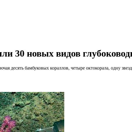
шли 30 новых видов глубоково
чая десять бамбуковых кораллов, четыре октокорала, одну звезду