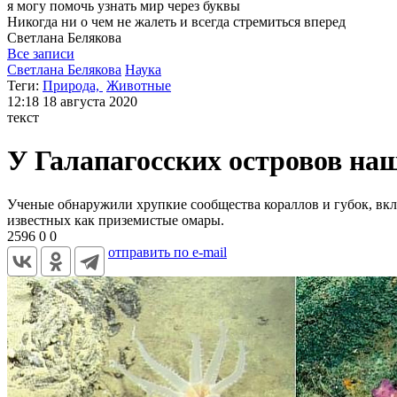
я могу
помочь узнать мир через буквы
Никогда ни о чем не жалеть и всегда стремиться вперед
Светлана
Белякова
Все записи
Светлана Белякова
Наука
Теги:
Природа,
Животные
12:18
18 августа 2020
текст
У Галапагосских островов на
Ученые обнаружили хрупкие сообщества кораллов и губок, вклю
известных как приземистые омары.
2596
0
0
отправить по e-mail