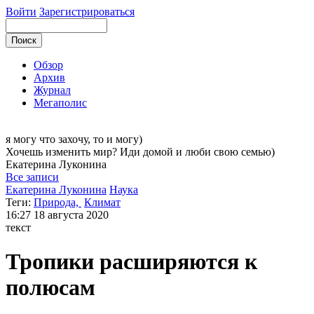
Войти
Зарегистрироваться
Обзор
Архив
Журнал
Мегаполис
я могу
что захочу, то и могу)
Хочешь изменить мир? Иди домой и люби свою семью)
Екатерина
Луконина
Все записи
Екатерина Луконина
Наука
Теги:
Природа,
Климат
16:27
18 августа 2020
текст
Тропики расширяются к
полюсам