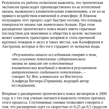
Результаты их работы позволили выяснить, что тропическая
экспансия происходит преимущественно из-за потепления
океана, вызванного климатическими изменениями, а не из-за
прямого воздействия изменений в атмосфере. В Южном
полушарии этот процесс идет быстрее потому, что площадь
поверхности океана там значительно больше. При этом
расширение тропического пояса может иметь серьезные
последствия для экономики и общества в целом: экспансия
может изменить траектории штормов и стать причиной
крупных пожаров и засух в таких местах, как Калифорния и
Австралия, которые и без того страдают от нехватки воды.
«
Результаты нашего исследования говорят о том,
что усиленное потепление субтропического
океана не зависит от естественных
климатических колебаний и является результатом
антропогенного глобального потепления
», –
говорит Ху Янг, климатолог из Института
Альфреда Вегнера (Германия), ведущий автор
исследования.
Впервые о расширении тропического пояса заговорили в 2006
году, и с тех пор ученые пытаются выяснить точную причину
этого процесса. Спутниковые снимки позволяют говорить о
том, что расширение идет со скоростью от 0,25 до 0,5 градусов