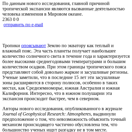
По данным нового исследования, главной причиной
тропической экспансии являются вызванные деятельностью
человека изменения в Мировом океане.
2363
0
0
отправить по e-mail
Тропики
опоясывают
Землю по экватору как теплый и
влажный пояс. Эта часть планеты получает наибольшее
количество солнечного света в течение года и характеризуется
более высокими среднегодовыми температурами и большим
количеством осадков. При этом границы тропического пояса
представляют собой довольно жаркие и засушливые регионы.
Ученые заметили, что в последние 15 лет эти засушливые
зоны расширяются в сторону полюсов, особенно в таких
местах, как Средиземноморье, южная Австралия и южная
Калифорния. Интересно, что в южном полушарии эта
экспансия происходит быстрее, чем в северном.
Авторы нового исследования, опубликованного в журнале
Journal
of
Geophysical
Research
:
Atmospheres
, выдвинули
предположение о том, что невозможность объяснить точный
механизм происходящего частично обусловлена тем, что
большинство ученых ищут разгадку не в том месте.