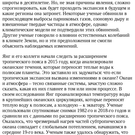
широты в десятилетие. Но, не зная причины явления, сложно
спрогнозировать, как будет проходить экспансия в будущем и
какие регионы она затронет. Некоторые ученые обвинили в
происходящем выбросы парниковых газов, озоновую дыру и
взвешенные твердые частицы в атмосфере, однако
климатические модели не подтвердили этих обвинений.
Другие ученые говорили о влиянии естественных колебаний
в климате Земли, но и эти предположения не смогли
объяснить наблюдаемых изменений.
Янг и его коллеги начали следить за расширением
тропического пояса в 2015 году, когда анализировали
океанские течения, которые переносят теплые воды к
полюсам планеты. Это заставило их задуматься: что если
тропическая экспансия вызвана изменениями в океане? Океан
и атмосфера – тесно связанные системы, зачастую сложно
сказать, какая их них главнее в том или ином процессе. В
своем исследовании Янг проанализировал температуру воды
в крупнейших океанских циркуляциях, которые переносят
теплую воду к полюсам, а холодную – к экватору. Ученые
использовали спутниковые снимки 1982-го и 2018-го годов и
сравнили их с данными по расширению тропического пояса.
Оказалось, что чрезмерный нагрев частей субтропического
океана совпадает с глобальным потеплением, начавшимся в
середине 19-го века. Ученым также удалось обнаружить, что