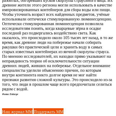
разбитых, обгоревших кусков скорлупы страусиного яйца. Их
древние жители этого региона могли использовать в качестве
импровизированных контейнеров для сбора воды или пищи.
Чтобы уточнить возраст всех найденных предметов, учёные
использовали оптически стимулированную люминесценцию.
Оптически стимулированная люминесценция позволила
исследователям понять, когда кварцевые зёрна в осадке
последний раз подвергались воздействию света. Как
оказалось, это происходило около 105 тысяч лет назад, в то же
время, как древние люди на побережье начали собирать
ракушки без практической цели и хранить воду в самых
старых известных контейнерах из яичной скорлупы страуса.
По мнению исследователей, их находки прямо указывают на
неправдивость теории об исключительности ситуации
древних людей, живших на побережье. Отдельное внимание
специалисты уделили объяснению причин, по которым
внутри континента никто долгое время не мог найти
признаки развития сложной культуры. Это происходило из-за
того, что люди в прошлом чаще всего предпочитали селиться
рядом с водой.
Фото: Enlarge
Наш журнал ММ
Поддержать ММ