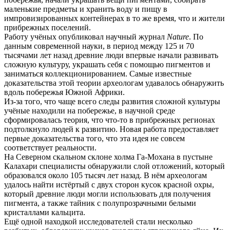
маленькие предметы и хранить воду и пищу в
импровизированных контейнерах в то же время, что и жители
прибрежных поселений.
Работу учёных опубликовал научный журнал
Nature
. По
данным современной науки, в период между 125 и 70
тысячами лет назад древние люди впервые начали развивать
сложную культуру, украшать себя с помощью пигментов и
заниматься коллекционированием. Самые известные
доказательства этой теории археологам удавалось обнаружить
вдоль побережья Южной Африки.
Из-за того, что чаще всего следы развития сложной культуры
учёные находили на побережье, в научной среде
сформировалась теория, что что-то в прибрежных регионах
подтолкнуло людей к развитию. Новая работа предоставляет
первые доказательства того, что эта идея не совсем
соответствует реальности.
На Северном скальном склоне холма Га-Мохана в пустыне
Калахари специалисты обнаружили слой отложений, который
образовался около 105 тысяч лет назад. В нём археологам
удалось найти истёртый с двух сторон кусок красной охры,
который древние люди могли использовать для получения
пигмента, а также тайник с полупрозрачными белыми
кристаллами кальцита.
Ещё одной находкой исследователей стали несколько