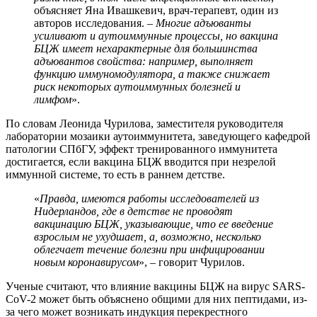
объясняет Яна Ивашкевич, врач-терапевт, один из
авторов исследования. –
Многие адъюванты
усиливают и аутоиммунные процессы, но вакцина
БЦЖ имеет нехарактерные для большинства
адъювантов свойства: например, выполняет
функцию иммуномодулятора, а также снижает
риск некоторых аутоиммунных болезней и
лимфом
».
По словам Леонида Чурилова, заместителя руководителя
лаборатории мозаики аутоиммунитета, заведующего кафедрой
патологии СПбГУ, эффект тренированного иммунитета
достигается, если вакцина БЦЖ вводится при незрелой
иммунной системе, то есть в раннем детстве.
«
Правда, имеются работы исследователей из
Нидерландов, где в детстве не проводят
вакцинацию БЦЖ, указывающие, что ее введение
взрослым не ухудшает, а, возможно, несколько
облегчает течение болезни при инфицировании
новым коронавирусом
», – говорит Чурилов.
Ученые считают, что влияние вакцины БЦЖ на вирус SARS-
CoV-2 может быть объяснено общими для них пептидами, из-
за чего может возникать индукция перекрестного