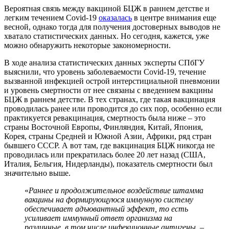
Вероятная связь между вакциной БЦЖ в раннем детстве и
легким течением Covid-19
оказалась
в центре внимания еще
весной, однако тогда для получения достоверных выводов не
хватало статистических данных. Но сегодня, кажется, уже
можно обнаружить некоторые закономерности.
В ходе анализа статистических данных эксперты СПбГУ
выяснили, что уровень заболеваемости Covid-19, течение
вызванной инфекцией острой интерстициальной пневмонии
и уровень смертности от нее связаны с введением вакцины
БЦЖ в раннем детстве. В тех странах, где такая вакцинация
проводилась ранее или проводится до сих пор, особенно если
практикуется ревакцинация, смертность была ниже – это
страны Восточной Европы, Финляндия, Китай, Япония,
Корея, страны Средней и Южной Азии, Африки, ряд стран
бывшего СССР. А вот там, где вакцинация БЦЖ никогда не
проводилась или прекратилась более 20 лет назад (США,
Италия, Бельгия, Нидерланды), показатель смертности был
значительно выше.
«
Раннее и продолжительное воздействие штамма
вакцины на формирующуюся иммунную систему
обеспечивает адъювантный эффект, то есть
усиливает иммунный ответ организма на
различные, в том числе инфекционные антигены
, –