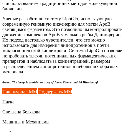
с использованием традиционных методов молекулярной
биологии.
Ученые разработали систему LipoGlo, использующую
современную геномную инженерию для метки ApoB
светящимся ферментом. Это позволило им контролировать
движение комплексов ApoB у мальков рыбы
Данио-рерио
.
Их подход настолько чувствителен, что его можно
использовать для измерения липопротеинов в почти
микроскопической капле крови. Система LipoGlo позволяет
попробовать тысячи потенциальных фармацевтических
препаратов и наблюдать за концентрацией, размером
и распределением липопротеинов в небольших образцах
материала
Фото: The image is provided courtesy of James Thierer and Ed Hirschmugl
Наш журнал ММ
Поддержать ММ
Наука
Светлана Белякова
Машины и Механизмы