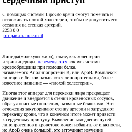
С помощью системы LipoGlo врачи смогут помечать и
отслеживать плохой холестерин, чтобы не допустить его
оседания на стенках артерий.
2253
0
0
отправить по e-mail
Липиды(молекулы жира), такие, как холестерин
и триглицериды,
перемещаются
вокруг системы
кровообращения при помощи белка,
называемого
Аполипопротеин-B
, или ApoB. Комплексы
липидов и белков называются липопротеинами, более
известное название — «плохой холестерин».
Иногда этот аппарат для перекачки жира прекращает
движение и внедряется в стенки кровеносных сосудов,
образуя опасные скопления, названные бляшками. Эти
отложения закупоривают стенку артерии и затрудняют
перекачку крови, что в конечном итоге может привести
к сердечному приступу. Выявление замедления путей
липопротеинов в кровотоке может избавить от опасности,
но ApoB очень большой, это затрудняет изучение