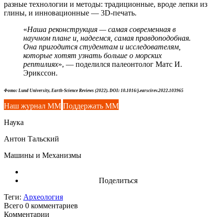
разные технологии и методы: традиционные, вроде лепки из
глины, и инновационные — 3D-печать.
«
Наша реконструкция — самая современная в
научном плане и, надеемся, самая правдоподобная.
Она пригодится студентам и исследователям,
которые хотят узнать больше о морских
рептилиях
», — поделился палеонтолог Матс И.
Эрикссон.
Фото: Lund University, Earth-Science Reviews (2022). DOI: 10.1016/j.earscirev.2022.103965
Наш журнал ММ
Поддержать ММ
Наука
Антон Тальский
Машины и Механизмы
Поделиться
Теги:
Археология
Всего 0
комментариев
Комментарии