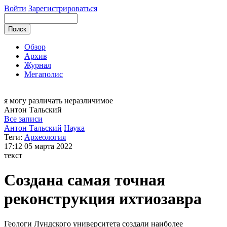
Войти
Зарегистрироваться
Обзор
Архив
Журнал
Мегаполис
я могу
различать неразличимое
Антон
Тальский
Все записи
Антон Тальский
Наука
Теги:
Археология
17:12
05 марта 2022
текст
Создана самая точная
реконструкция ихтиозавра
Геологи Лундского университета создали наиболее