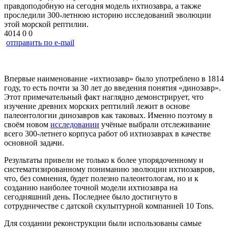
правдоподобную на сегодня модель ихтиозавра, а также
проследили 300-летнюю историю исследований эволюции
этой морской рептилии.
4014
0
0
отправить по e-mail
Впервые наименование «ихтиозавр» было употреблено в 1814
году, то есть почти за 30 лет до введения понятия «динозавр».
Этот примечательный факт наглядно демонстрирует, что
изучение древних морских рептилий лежит в основе
палеонтологии динозавров как таковых. Именно поэтому в
своём новом
исследовании
учёные выбрали отслеживание
всего 300-летнего корпуса работ об ихтиозаврах в качестве
основной задачи.
Результаты привели не только к более упорядоченному и
систематизированному пониманию эволюции ихтиозавров,
что, без сомнения, будет полезно палеонтологам, но и к
созданию наиболее точной модели ихтиозавра на
сегодняшний день. Последнее было достигнуто в
сотрудничестве с датской скульптурной компанией 10 Tons.
Для создании реконструкции были использованы самые