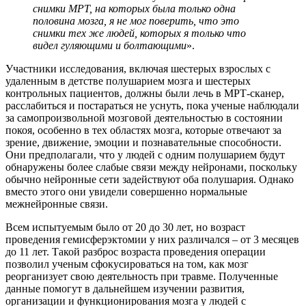
снимки МРТ, на которых была только одна
половина мозга, я не мог поверить, что это
снимки тех же людей, которых я только что
видел гуляющими и болтающими
».
Участники исследования, включая шестерых взрослых с
удаленным в детстве полушарием мозга и шестерых
контрольных пациентов, должны были лечь в МРТ-сканер,
расслабиться и постараться не уснуть, пока ученые наблюдали
за самопроизвольной мозговой деятельностью в состоянии
покоя, особенно в тех областях мозга, которые отвечают за
зрение, движение, эмоции и познавательные способности.
Они предполагали, что у людей с одним полушарием будут
обнаружены более слабые связи между нейронами, поскольку
обычно нейронные сети задействуют оба полушария. Однако
вместо этого они увидели совершенно нормальные
межнейронные связи.
Всем испытуемым было от 20 до 30 лет, но возраст
проведения гемисферэктомии у них различался – от 3 месяцев
до 11 лет. Такой разброс возраста проведения операции
позволил ученым сфокусироваться на том, как мозг
реорганизует свою деятельность при травме. Полученные
данные помогут в дальнейшем изучении развития,
организации и функционирования мозга у людей с