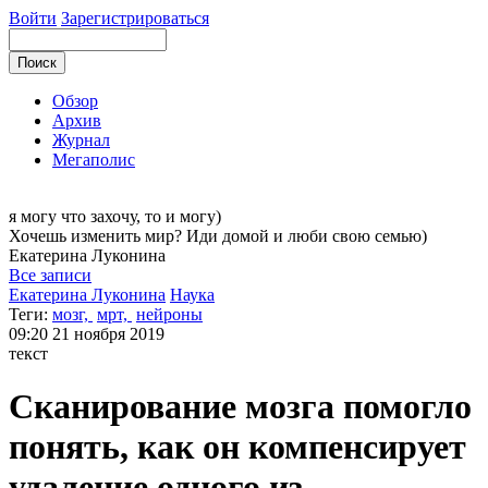
Войти
Зарегистрироваться
Обзор
Архив
Журнал
Мегаполис
я могу
что захочу, то и могу)
Хочешь изменить мир? Иди домой и люби свою семью)
Екатерина
Луконина
Все записи
Екатерина Луконина
Наука
Теги:
мозг,
мрт,
нейроны
09:20
21 ноября 2019
текст
Сканирование мозга помогло
понять, как он компенсирует
удаление одного из