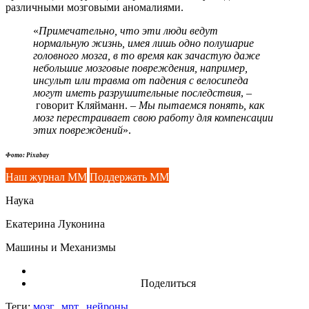
различными мозговыми аномалиями.
«
Примечательно, что эти люди ведут
нормальную жизнь, имея лишь одно полушарие
головного мозга, в то время как зачастую даже
небольшие мозговые повреждения, например,
инсульт или травма от падения с велосипеда
могут иметь разрушительные последствия
, –
говорит Кляйманн. –
Мы пытаемся понять, как
мозг перестраивает свою работу для компенсации
этих повреждений
».
Фото: Pixabay
Наш журнал ММ
Поддержать ММ
Наука
Екатерина Луконина
Машины и Механизмы
Поделиться
Теги:
мозг,
мрт,
нейроны