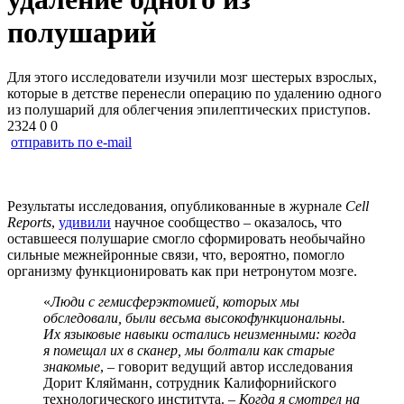
полушарий
Для этого исследователи изучили мозг шестерых взрослых,
которые в детстве перенесли операцию по удалению одного
из полушарий для облегчения эпилептических приступов.
2324
0
0
отправить по e-mail
Результаты исследования, опубликованные в журнале
Cell
Reports
,
удивили
научное сообщество – оказалось, что
оставшееся полушарие смогло сформировать необычайно
сильные межнейронные связи, что, вероятно, помогло
организму функционировать как при нетронутом мозге.
«
Люди с гемисферэктомией, которых мы
обследовали, были весьма высокофункциональны.
Их языковые навыки остались неизменными: когда
я помещал их в сканер, мы болтали как старые
знакомые
, –
говорит ведущий автор исследования
Дорит Кляйманн, сотрудник Калифорнийского
технологического института. –
Когда я смотрел на