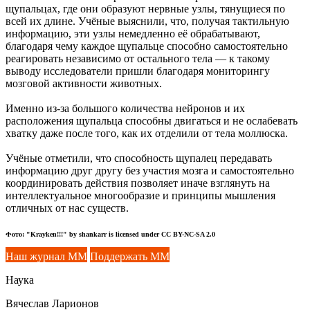
щупальцах, где они образуют нервные узлы, тянущиеся по
всей их длине. Учёные выяснили, что, получая тактильную
информацию, эти узлы немедленно её обрабатывают,
благодаря чему каждое щупальце способно самостоятельно
реагировать независимо от остального тела — к такому
выводу исследователи пришли благодаря мониторингу
мозговой активности животных.
Именно из-за большого количества нейронов и их
расположения щупальца способны двигаться и не ослабевать
хватку даже после того, как их отделили от тела моллюска.
Учёные отметили, что способность щупалец передавать
информацию друг другу без участия мозга и самостоятельно
координировать действия позволяет иначе взглянуть на
интеллектуальное многообразие и принципы мышления
отличных от нас существ.
Фото: "Krayken!!!" by shankarr is licensed under CC BY-NC-SA 2.0
Наш журнал ММ
Поддержать ММ
Наука
Вячеслав Ларионов