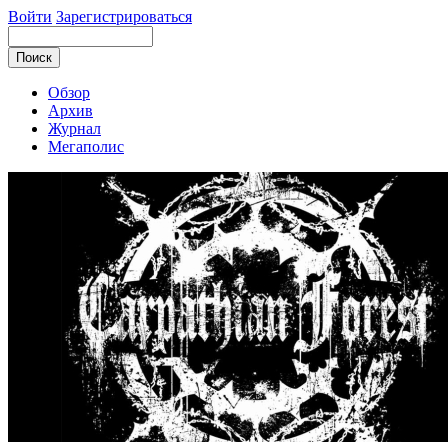
Войти
Зарегистрироваться
Обзор
Архив
Журнал
Мегаполис