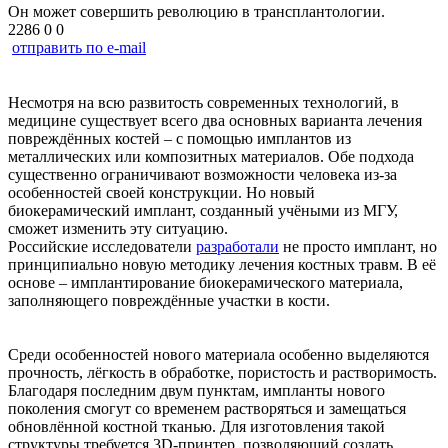
Он может совершить революцию в трансплантологии.
2286
0
0
отправить по e-mail
Несмотря на всю развитость современных технологий, в
медицине существует всего два основных варианта лечения
повреждённых костей – с помощью имплантов из
металлических или композитных материалов. Обе подхода
существенно ограничивают возможности человека из-за
особенностей своей конструкции. Но новый
биокерамический имплант, созданный учёными из МГУ,
сможет изменить эту ситуацию.
Российские исследователи
разработали
не просто имплант, но
принципиально новую методику лечения костных травм. В её
основе – имплантирование биокерамического материала,
заполняющего повреждённые участки в кости.
Среди особенностей нового материала особенно выделяются
прочность, лёгкость в обработке, пористость и растворимость.
Благодаря последним двум пунктам, импланты нового
поколения смогут со временем растворяться и замещаться
обновлённой костной тканью. Для изготовления такой
структуры требуется 3D-принтер, позволяющий создать