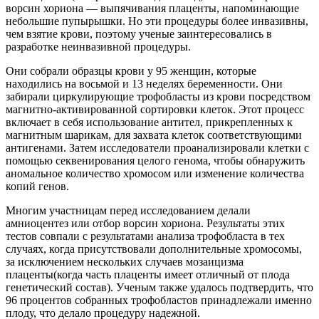
ворсин хориона — выпячивания плаценты, напоминающие
небольшие пупырышки. Но эти процедуры более инвазивны,
чем взятие крови, поэтому ученые заинтересовались в
разработке неинвазивной процедуры.
Они собрали образцы крови у 95 женщин, которые
находились на восьмой и 13 неделях беременности. Они
забирали циркулирующие трофобласты из крови посредством
магнитно-активированной
сортировки клеток. Этот процесс
включает в себя использование антител, прикрепленных к
магнитным шарикам, для захвата клеток соответствующими
антигенами. Затем исследователи проанализировали клетки с
помощью секвенирования целого генома, чтобы обнаружить
аномальное количество хромосом или изменение количества
копий генов.
Многим участницам перед исследованием делали
амниоцентез или отбор ворсин хориона. Результаты этих
тестов совпали с результатами анализа трофобласта в тех
случаях, когда присутствовали дополнительные хромосомы,
за исключением нескольких случаев мозаицизма
плаценты(когда часть плаценты имеет отличный от плода
генетический состав). Ученым также удалось подтвердить, что
96 процентов собранных трофобластов принадлежали именно
плоду, что делало процедуру надежной.