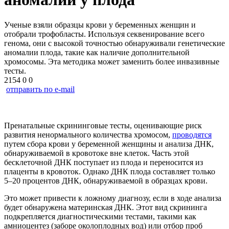
Ученые взяли образцы крови у беременных женщин и
отобрали трофобласты. Используя секвенирование всего
генома, они с высокой точностью обнаруживали генетические
аномалии плода, такие как наличие дополнительной
хромосомы. Эта методика может заменить более инвазивные
тесты.
2154
0
0
отправить по e-mail
Пренатальные скрининговые тесты, оценивающие риск
развития ненормального количества хромосом,
проводятся
путем сбора крови у беременной женщины и анализа ДНК,
обнаруживаемой в кровотоке вне клеток. Часть этой
бесклеточной ДНК поступает из плода и переносится из
плаценты в кровоток. Однако ДНК плода составляет только
5–20 процентов ДНК, обнаруживаемой в образцах крови.
Это может привести к ложному диагнозу, если в ходе анализа
будет обнаружена материнская ДНК. Этот вид скрининга
подкрепляется диагностическими тестами, такими как
амниоцентез (заборе околоплодных вод) или отбор проб