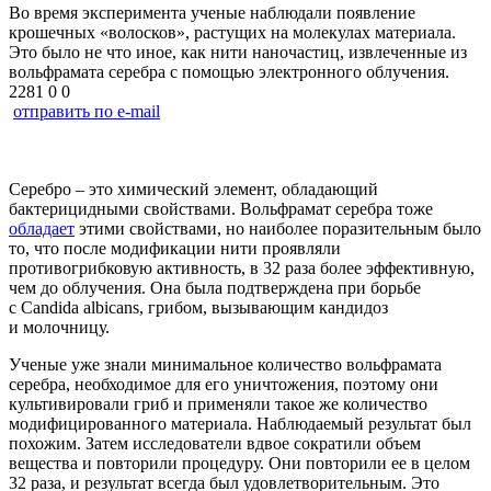
Во время эксперимента ученые наблюдали появление
крошечных «волосков», растущих на молекулах материала.
Это было не что иное, как нити наночастиц, извлеченные из
вольфрамата серебра с помощью электронного облучения.
2281
0
0
отправить по e-mail
Серебро – это химический элемент, обладающий
бактерицидными свойствами. Вольфрамат серебра тоже
обладает
этими свойствами, но наиболее поразительным было
то, что после модификации нити проявляли
противогрибковую активность, в 32 раза более эффективную,
чем до облучения. Она была подтверждена при борьбе
с Candida albicans, грибом, вызывающим кандидоз
и молочницу.
Ученые уже знали минимальное количество вольфрамата
серебра, необходимое для его уничтожения, поэтому они
культивировали гриб и применяли такое же количество
модифицированного материала. Наблюдаемый результат был
похожим. Затем исследователи вдвое сократили объем
вещества и повторили процедуру. Они повторили ее в целом
32 раза, и результат всегда был удовлетворительным. Это