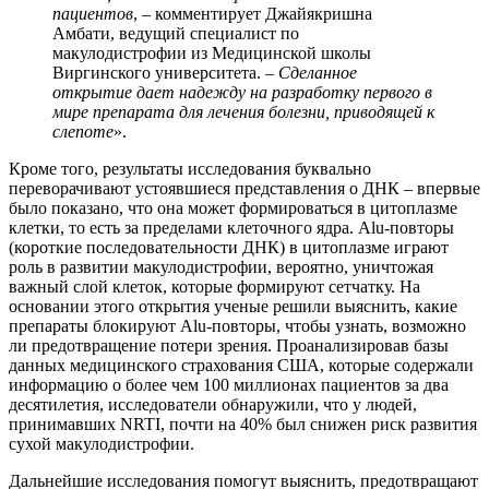
пациентов
, – комментирует Джайякришна
Амбати, ведущий специалист по
макулодистрофии из Медицинской школы
Виргинского университета. –
Сделанное
открытие дает надежду на разработку первого в
мире препарата для лечения болезни, приводящей к
слепоте
».
Кроме того, результаты исследования буквально
переворачивают устоявшиеся представления о ДНК – впервые
было показано, что она может формироваться в цитоплазме
клетки, то есть за пределами клеточного ядра. Alu-повторы
(короткие последовательности ДНК) в цитоплазме играют
роль в развитии макулодистрофии, вероятно, уничтожая
важный слой клеток, которые формируют сетчатку. На
основании этого открытия ученые решили выяснить, какие
препараты блокируют Alu-повторы, чтобы узнать, возможно
ли предотвращение потери зрения. Проанализировав базы
данных медицинского страхования США, которые содержали
информацию о более чем 100 миллионах пациентов за два
десятилетия, исследователи обнаружили, что у людей,
принимавших NRTI, почти на 40% был снижен риск развития
сухой макулодистрофии.
Дальнейшие исследования помогут выяснить, предотвращают