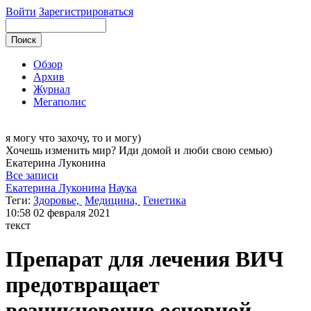
Войти
Зарегистрироваться
Обзор
Архив
Журнал
Мегаполис
я могу
что захочу, то и могу)
Хочешь изменить мир? Иди домой и люби свою семью)
Екатерина
Луконина
Все записи
Екатерина Луконина
Наука
Теги:
Здоровье,
Медицина,
Генетика
10:58
02 февраля 2021
текст
Препарат для лечения ВИЧ
предотвращает
возникновение основной