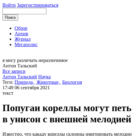
Войти
Зарегистрироваться
Обзор
Архив
Журнал
Мегаполис
я могу
различать неразличимое
Антон
Тальский
Все записи
Антон Тальский
Наука
Теги:
Природа,
Животные,
Биология
17:49
06 сентября 2021
текст
Попугаи кореллы могут петь
в унисон с внешней мелодией
Известно, что какаду кореллы склонны имитировать мелодии