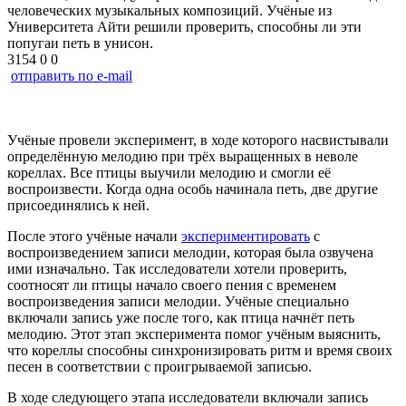
человеческих музыкальных композиций. Учёные из
Университета Айти решили проверить, способны ли эти
попугаи петь в унисон.
3154
0
0
отправить по e-mail
Учёные провели эксперимент, в ходе которого насвистывали
определённую мелодию при трёх выращенных в неволе
кореллах. Все птицы выучили мелодию и смогли её
воспроизвести. Когда одна особь начинала петь, две другие
присоединялись к ней.
После этого учёные начали
экспериментировать
с
воспроизведением записи мелодии, которая была озвучена
ими изначально. Так исследователи хотели проверить,
соотносят ли птицы начало своего пения с временем
воспроизведения записи мелодии. Учёные специально
включали запись уже после того, как птица начнёт петь
мелодию. Этот этап эксперимента помог учёным выяснить,
что кореллы способны синхронизировать ритм и время своих
песен в соответствии с проигрываемой записью.
В ходе следующего этапа исследователи включали запись