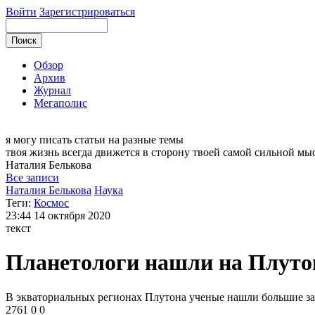
Войти
Зарегистрироваться
Обзор
Архив
Журнал
Мегаполис
я могу
писать статьи на разные темы
твоя жизнь всегда движется в сторону твоей самой сильной мы
Наталия
Белькова
Все записи
Наталия Белькова
Наука
Теги:
Космос
23:44
14 октября 2020
текст
Планетологи нашли на Плуто
В экваториальных регионах Плутона ученые нашли большие за
2761
0
0