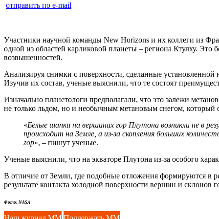
отправить по e-mail
Участники научной команды New Horizons и их коллеги из Фр
одной из областей карликовой планеты – региона Ктулху. Это б
возвышенностей.
Анализируя снимки с поверхности, сделанные установленной 
Изучив их состав, ученые выяснили, что те состоят преимущест
Изначально планетологи предполагали, что это залежи метано
не только льдом, но и необычным метановым снегом, который о
«
Белые шапки на вершинах гор Плутона возникли не в ре
происходит на Земле, а из-за скопления больших количес
гор
», – пишут ученые.
Ученые выяснили, что на экваторе Плутона из-за особого хара
В отличие от Земли, где подобные отложения формируются в ре
результате контакта холодной поверхности вершин и склонов 
Фото: NASA
Наш журнал ММ
Поддержать ММ