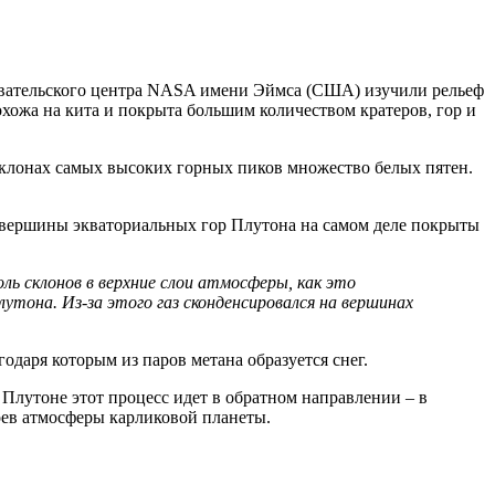
довательского центра NASA имени Эймса (США) изучили рельеф
охожа на кита и покрыта большим количеством кратеров, гор и
клонах самых высоких горных пиков множество белых пятен.
 и вершины экваториальных гор Плутона на самом деле покрыты
ль склонов в верхние слои атмосферы, как это
лутона. Из-за этого газ сконденсировался на вершинах
одаря которым из паров метана образуется снег.
 Плутоне этот процесс идет в обратном направлении – в
оев атмосферы карликовой планеты.