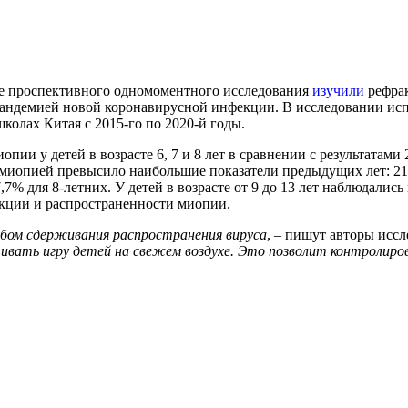
де проспективного одномоментного исследования
изучили
рефрак
пандемией новой коронавирусной инфекции. В исследовании исп
школах Китая с 2015-го по 2020-й годы.
ии у детей в возрасте 6, 7 и 8 лет в сравнении с результатами 2
с миопией превысило наибольшие показатели предыдущих лет: 21,
7,7% для 8-летних. У детей в возрасте от 9 до 13 лет наблюдали
кции и распространенности миопии.
ом сдерживания распространения вируса
, – пишут авторы иссл
чивать игру детей на свежем воздухе. Это позволит контролир