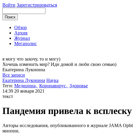
Войти
Зарегистрироваться
Обзор
Архив
Журнал
Мегаполис
я могу
что захочу, то и могу)
Хочешь изменить мир? Иди домой и люби свою семью)
Екатерина
Луконина
Все записи
Екатерина Луконина
Наука
Теги:
Медицина,
Коронавирус,
Здоровье
14:39
20 января 2021
текст
Пандемия привела к всплеску
Авторы исследования, опубликованного в журнале JAMA Ophthalm
миопии.