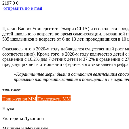
2197
0
0
отправить по e-mail
Цзясин Ван из Университета Эмори (США) и его коллеги в хо
детей школьного возраста во время самоизоляции, вызванной 
535 школьников в возрасте от 6 до 13 лет, проводившихся в 10 
Оказалось, что в 2020-м году наблюдался существенный рост миоп
соответственно). Кроме того, в 2020-м году количество детей 
сравнении с 16,2% для 7-летних детей и 37,2% в сравнении с 2
предыдущих лет в отношении сферического эквивалента рефра
«
Карантинные меры были и остаются важнейшим способ
правильно планировать занятия в помещении и не ограни
Фото: Pixabay
Наш журнал ММ
Поддержать ММ
Наука
Екатерина Луконина
Машины и Механизмы