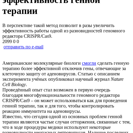
терапии
В перспективе такой метод позволит в разы увеличить
эффективность работы одной из разновидностей геномного
редактора CRISPR/Cas9.
2099
0
0
отправить по e-mail
Американские молекулярные биологи
смогли
сделать генную
терапию более эффективной отключив гены, отвечающие за
клеточную защиту от аденовирусов. Статью с описанием
эксперимента учёных опубликовал научный журнал
Nature
Cell Biology
.
Проведённый опыт стал возможен в первую очередь
благодаря многофункциональности геномного редактора
CRISPR/Cas9 – он может использоваться как для проведения
генной терапии, так и для того, чтобы контролировать
реакцию иммунитета на аденовирусы.
Известно, что сегодня одной из основных проблем генной
терапии являются частые случаи отторжения, связанные с тем,
что в ходе процедуры медики используют некоторые
разновидности неопасных ретровирусов. Наличие последних