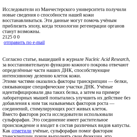
Исследователи из Манчестерского университета получили
новые сведения о способности нашей кожи
восстанавливаться. Эти данные могут помочь учёным
приблизить эпоху, когда технологии регенерации органов
станут возможны.
2125
0
0
отправить по e-mail
Согласно статье, вышедшей в журнале
Nucleic Acid Research
,
за восстановительную функцию кожного покрова отвечают
определённые части наших ДНК, способствующие
интенсивному делению клеток кожи.
Этими частями оказались факторы транскрипции — белки,
связывающие специфические участки ДНК. Учёные
идентифицировали два таких белка, а затем на примере
лабораторных мышей попытались улучшить их действие без
добавления к ним так называемых факторов роста —
соединений, стимулирующих рост живых клеток.
Вместо факторов роста исследователи использовали
сульфорафан. Это соединение имеет растительное
происхождение и входит в состав различных видов капусты.
Как
отметили
учёные, сульфорафан помог факторам
транскрипции лучше выполнять свои функции, что