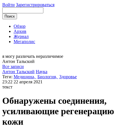
Войти
Зарегистрироваться
Обзор
Архив
Журнал
Мегаполис
я могу
различать неразличимое
Антон
Тальский
Все записи
Антон Тальский
Наука
Теги:
Медицина,
Биология,
Здоровье
23:22
22 апреля 2021
текст
Обнаружены соединения,
усиливающие регенерацию
кожи