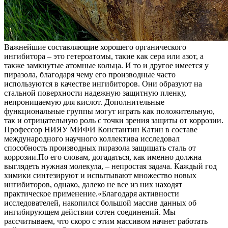
Важнейшие составляющие хорошего органического
ингибитора – это гетероатомы, такие как сера или азот, а
также замкнутые атомные кольца. И то и другое имеется у
пиразола, благодаря чему его производные часто
используются в качестве ингибиторов. Они образуют на
стальной поверхности надежную защитную пленку,
непроницаемую для кислот. Дополнительные
функциональные группы могут играть как положительную,
так и отрицательную роль с точки зрения защиты от коррозии.
Профессор НИЯУ МИФИ Константин Катин в составе
международного научного коллектива исследовал
способность производных пиразола защищать сталь от
коррозии.По его словам, догадаться, как именно должна
выглядеть нужная молекула, – непростая задача. Каждый год
химики синтезируют и испытывают множество новых
ингибиторов, однако, далеко не все из них находят
практическое применение.«Благодаря активности
исследователей, накопился большой массив данных об
ингибирующем действии сотен соединений. Мы
рассчитываем, что скоро с этим массивом начнет работать