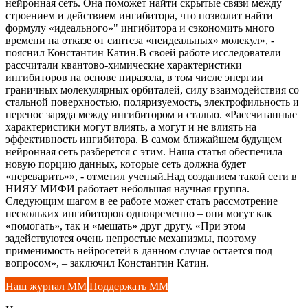
нейронная сеть. Она поможет найти скрытые связи между
строением и действием ингибитора, что позволит найти
формулу «идеального»" ингибитора и сэкономить много
времени на отказе от синтеза «неидеальных» молекул», -
пояснил Константин Катин.В своей работе исследователи
рассчитали квантово-химические характеристики
ингибиторов на основе пиразола, в том числе энергии
граничных молекулярных орбиталей, силу взаимодействия со
стальной поверхностью, поляризуемость, электрофильность и
перенос заряда между ингибитором и сталью. «Рассчитанные
характеристики могут влиять, а могут и не влиять на
эффективность ингибитора. В самом ближайшем будущем
нейронная сеть разберется с этим. Наша статья обеспечила
новую порцию данных, которые сеть должна будет
«переварить»», - отметил ученый.Над созданием такой сети в
НИЯУ МИФИ работает небольшая научная группа.
Следующим шагом в ее работе может стать рассмотрение
нескольких ингибиторов одновременно – они могут как
«помогать», так и «мешать» друг другу. «При этом
задействуются очень непростые механизмы, поэтому
применимость нейросетей в данном случае остается под
вопросом», – заключил Константин Катин.
Наш журнал ММ
Поддержать ММ