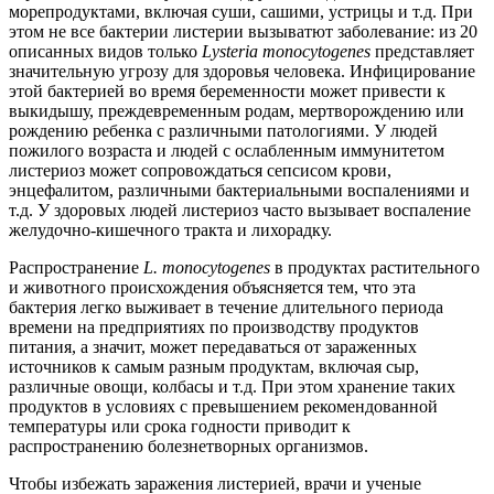
морепродуктами, включая суши, сашими, устрицы и т.д. При
этом не все бактерии листерии вызыватют заболевание: из 20
описанных видов только
Lysteria
monocytogenes
представляет
значительную угрозу для здоровья человека. Инфицирование
этой бактерией во время беременности может привести к
выкидышу, преждевременным родам, мертворождению или
рождению ребенка с различными патологиями. У людей
пожилого возраста и людей с ослабленным иммунитетом
листериоз может сопровождаться сепсисом крови,
энцефалитом, различными бактериальными воспалениями и
т.д. У здоровых людей листериоз часто вызывает воспаление
желудочно-кишечного тракта и лихорадку.
Распространение
L
.
monocytogenes
в продуктах растительного
и животного происхождения объясняется тем, что эта
бактерия легко выживает в течение длительного периода
времени на предприятиях по производству продуктов
питания, а значит, может передаваться от зараженных
источников к самым разным продуктам, включая сыр,
различные овощи, колбасы и т.д. При этом хранение таких
продуктов в условиях с превышением рекомендованной
температуры или срока годности приводит к
распространению болезнетворных организмов.
Чтобы избежать заражения листерией, врачи и ученые