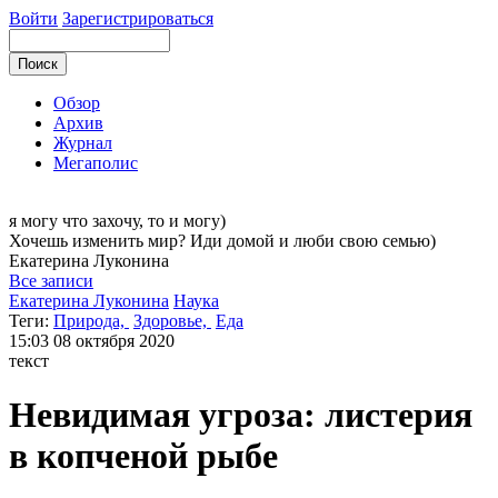
Войти
Зарегистрироваться
Обзор
Архив
Журнал
Мегаполис
я могу
что захочу, то и могу)
Хочешь изменить мир? Иди домой и люби свою семью)
Екатерина
Луконина
Все записи
Екатерина Луконина
Наука
Теги:
Природа,
Здоровье,
Еда
15:03
08 октября 2020
текст
Невидимая угроза: листерия
в копченой рыбе