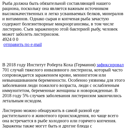
Рыба должна быть обязательной составляющей нашего
рациона, поскольку она является важным источником
высококачественных и легко усваиваемых белков, минералов
и витаминов. Однако сырая и копченая рыба зачастую
содержит болезнетворные микроорганизмы, в том числе
листерию. Съев зараженную этой бактерией рыбу, человек
может заболеть листериозом.
4924
0
0
отправить по e-mail
В 2018 году Институт Роберта Коха (Германия)
зафиксировал
701 случай тяжелого инвазивного листериоза, который часто
сопровождается заражением крови, менингитом или
невынашиванием беременности. Особенно уязвимы для этого
заболевания люди пожилого возраста, люди с ослабленным
иммунитетом, беременные женщины и новорожденные. В
2018 году 5% случаев заболевания листериозом закончились
летальным исходом.
Листерию можно обнаружить в самой разной еде
растительного и животного происхождения, но чаще всего
она встречается в рыбе холодного или горячего копчения.
Заражены также могут быть и другие блюда с