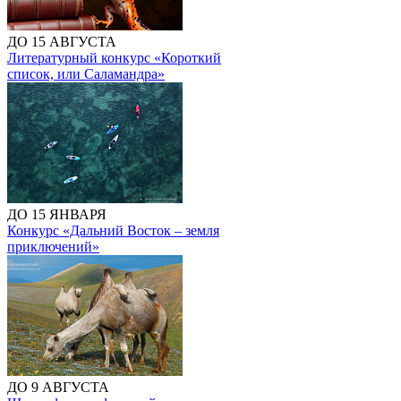
ДО 15 АВГУСТА
Литературный конкурс «Короткий
список, или Саламандра»
ДО 15 ЯНВАРЯ
Конкурс «Дальний Восток – земля
приключений»
ДО 9 АВГУСТА