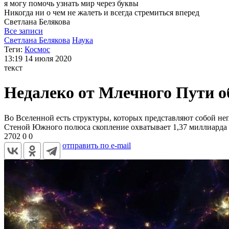
я могу
помочь узнать мир через буквы
Никогда ни о чем не жалеть и всегда стремиться вперед
Светлана
Белякова
Все записи
Светлана Белякова
Наука
Теги:
Космос
13:19
14 июля 2020
текст
Недалеко от Млечного Пути 
Во Вселенной есть структуры, которых представляют собой не
Стеной Южного полюса скопление охватывает 1,37 миллиарда 
2702
0
0
отправить по e-mail