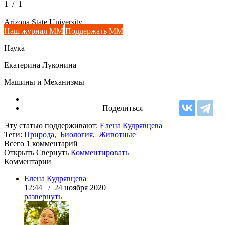
1
/
1
Arizona State University
Наш журнал ММ
Поддержать ММ
Наука
Екатерина Луконина
Машины и Механизмы
Поделиться
Эту статью поддерживают:
Елена Кудрявцева
Теги:
Природа,
Биология,
Животные
Всего 1
комментарий
Открыть
Свернуть
Комментировать
Комментарии
Елена Кудрявцева
12:44 / 24 ноября 2020
развернуть