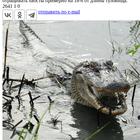
отращивать хвосты примерно на 18% от длины туловища.
2641
1
0
отправить по e-mail