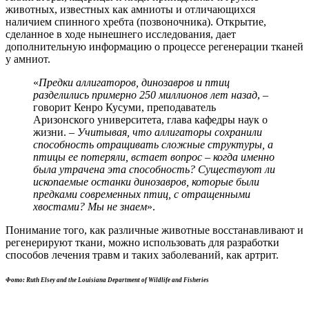
животных, известных как амниоты и отличающихся
наличием спинного хребта (позвоночника). Открытие,
сделанное в ходе нынешнего исследования, дает
дополнительную информацию о процессе регенерации тканей
у амниот.
«
Предки аллигаторов, динозавров и птиц
разделились примерно 250 миллионов лет назад
, –
говорит Кенро Кусуми, преподаватель
Аризонского университета, глава кафедры наук о
жизни. –
Учитывая, что аллигаторы сохранили
способность отращивать сложные структуры, а
птицы ее потеряли, встает вопрос – когда именно
была утрачена эта способность? Существуют ли
ископаемые останки динозавров, которые были
предками современных птиц, с отращенными
хвостами? Мы
не
знаем
».
Понимание того, как различные животные восстанавливают и
регенерируют ткани, можно использовать для разработки
способов лечения травм и таких заболеваний, как артрит.
Фото: Ruth Elsey and the Louisiana Department of Wildlife and Fisheries