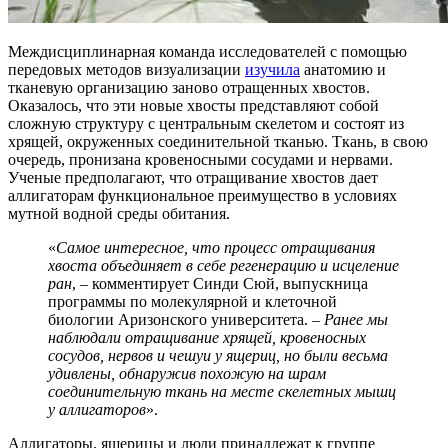
Междисциплинарная команда исследователей с помощью
передовых методов визуализации
изучила
анатомию и
тканевую организацию заново отращенных хвостов.
Оказалось, что эти новые хвосты представляют собой
сложную структуру с центральным скелетом и состоят из
хрящей, окруженных соединительной тканью. Ткань, в свою
очередь, пронизана кровеносными сосудами и нервами.
Ученые предполагают, что отращивание хвостов дает
аллигаторам функциональное преимущество в условиях
мутной водной среды обитания.
«
Самое интересное, что процесс отращивания
хвоста объединяет в себе регенерацию и исцеление
ран
, – комментирует Синди Сюй, выпускница
программы по молекулярной и клеточной
биологии Аризонского университета. –
Ранее мы
наблюдали отращивание хрящей, кровеносных
сосудов, нервов и чешуи у ящериц, но были весьма
удивлены, обнаружив похожую на шрам
соединительную ткань на месте скелетных мышц
у аллигаторов
».
Аллигаторы, ящерицы и люди принадлежат к группе