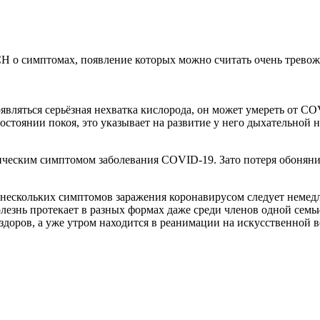
 о симптомах, появление которых можно считать очень тревожн
роявляться серьёзная нехватка кислорода, он может умереть от 
стоянии покоя, это указывает на развитие у него дыхательной н
фическим симптомом заболевания COVID-19. Зато потеря обоняни
 нескольких симптомов заражения коронавирусом следует немедл
болезнь протекает в разных формах даже среди членов одной семьи
 здоров, а уже утром находится в реанимации на искусственной 