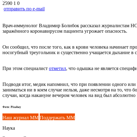
2590
1
0
отправить по e-mail
Врач-иммунолог Владимир Болибок рассказал журналистам НСН
заражённого коронавирусом пациента угрожает опасность.
Он сообщил, что после того, как в крови человека начинает п
носогубный треугольник и существенно учащается дыхание в со
При этом специалист
отметил
, что одышка не является специ
Подводя итог, медик напомнил, что при появлении одного или
заниматься ни в коем случае нельзя, даже несмотря на то, что 
случаи, когда накануне вечером человек на вид был абсолютно
Фото: Pixabay
Наш журнал ММ
Поддержать ММ
Наука