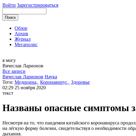
Войти
Зарегистрироваться
Обзор
Архив
Журнал
Мегаполис
я могу
Вячеслав
Ларионов
Все записи
Вячеслав Ларионов
Наука
Теги:
Медицина,
Коронавирус,
Здоровье
02:29
25 ноября 2020
текст
Названы опасные симптомы з
Несмотря на то, что пандемия китайского коронавируса продо
на лёгкую форму болезни, свидетельствуя о необходимости обр
дыхания.