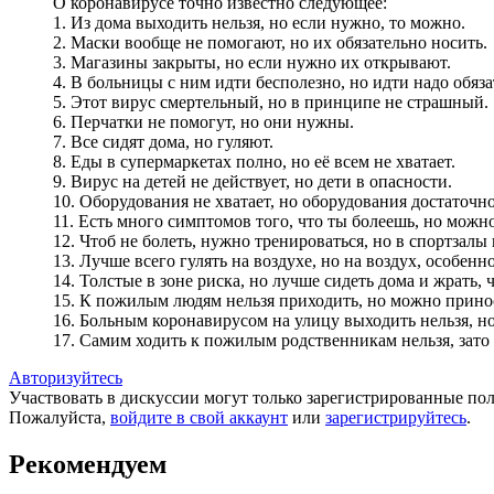
О коронавирусе точно известно следующее:
1. Из дома выходить нельзя, но если нужно, то можно.
2. Маски вообще не помогают, но их обязательно носить.
3. Магазины закрыты, но если нужно их открывают.
4. В больницы с ним идти бесполезно, но идти надо обяз
5. Этот вирус смертельный, но в принципе не страшный.
6. Перчатки не помогут, но они нужны.
7. Все сидят дома, но гуляют.
8. Еды в супермаркетах полно, но её всем не хватает.
9. Вирус на детей не действует, но дети в опасности.
10. Оборудования не хватает, но оборудования достаточн
11. Есть много симптомов того, что ты болеешь, но можн
12. Чтоб не болеть, нужно тренироваться, но в спортзалы
13. Лучше всего гулять на воздухе, но на воздух, особенно
14. Толстые в зоне риска, но лучше сидеть дома и жрать, 
15. К пожилым людям нельзя приходить, но можно прино
16. Больным коронавирусом на улицу выходить нельзя, но
17. Самим ходить к пожилым родственникам нельзя, зато 
Авторизуйтесь
Участвовать в дискуссии могут только зарегистрированные пол
Пожалуйста,
войдите в свой аккаунт
или
зарегистрируйтесь
.
Рекомендуем