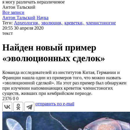
я могу
различать неразличимое
Антон
Тальский
Все записи
Антон Тальский
Наука
Теги:
Археология,
эволюция,
креветки,
членистоногие
20:55
30 апреля 2020
текст
Найден новый пример
«эволюционных сделок»
Команда исследователей из институтов Китая, Германии и
Франции нашла один из примеров того, что можно назвать
«эволюционной сделкой». На этот раз пример был обнаружен
при изучении напоминающих креветок членистоногих
существ, живших при кембрийском периоде.
2376
0
0
отправить по e-mail