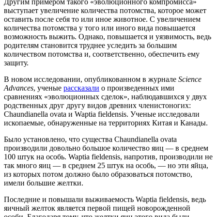
Другим примером такого «эволюционного компромисса»
выступает увеличение количества потомства, которое может
оставить после себя то или иное животное. С увеличением
количества потомства у того или иного вида повышается
возможность выжить. Однако, повышается и уязвимость, ведь
родителям становится труднее уследить за большим
количеством потомства и, соответственно, обеспечить ему
защиту.
В новом исследовании, опубликованном в журнале
Science
Advances
, ученые
рассказали
о произведенных ими
сравнениях «эволюционных сделок», наблюдавшихся у двух
родственных друг другу видов древних членистоногих:
Chaundianella ovata и Waptia fieldensis. Ученые исследовали
ископаемые, обнаруженные на территориях Китая и Канады.
Было установлено, что существа Chaundianella ovata
производили довольно большое количество яиц — в среднем
100 штук на особь. Waptia fieldensis, напротив, производили не
так много яиц — в среднем 25 штук на особь, — но эти яйца,
из которых потом должно было образоваться потомство,
имели большие желтки.
Последние и повышали выживаемость Waptia fieldensis, ведь
яичный желток является первой пищей новорожденной
особи. Благодаря тому, что желтки яиц этого вида были