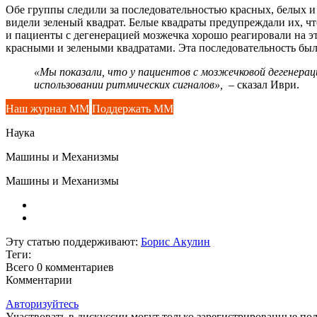
Обе группы следили за последовательностью красных, белых и 
видели зеленый квадрат. Белые квадраты предупреждали их, чт
и пациенты с дегенерацией мозжечка хорошо реагировали на э
красными и зелеными квадратами. Эта последовательность был
«Мы показали, что у пациентов с мозжечковой дегенерац
использовании ритмических сигналов»,
– сказал Иври.
Наш журнал ММ
Поддержать ММ
Наука
Машины и Механизмы
Машины и Механизмы
Эту статью поддерживают:
Борис Акулин
Теги:
Всего 0
комментариев
Комментарии
Авторизуйтесь
Участвовать в дискуссии могут только зарегистрированные пол