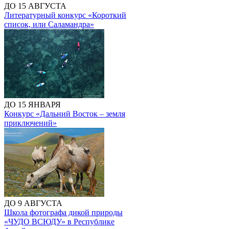
ДО 15 АВГУСТА
Литературный конкурс «Короткий
список, или Саламандра»
ДО 15 ЯНВАРЯ
Конкурс «Дальний Восток – земля
приключений»
ДО 9 АВГУСТА
Школа фотографа дикой природы
«ЧУДО ВСЮДУ» в Республике