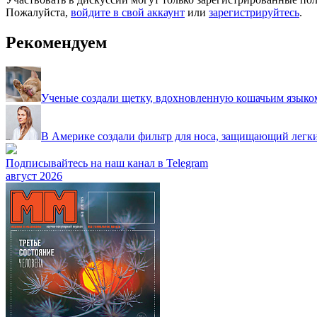
Пожалуйста,
войдите в свой аккаунт
или
зарегистрируйтесь
.
Рекомендуем
Ученые создали щетку, вдохновленную кошачьим языко
В Америке создали фильтр для носа, защищающий легки
Подписывайтесь на наш канал в Telegram
август 2026