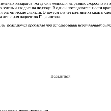
зеленых квадратов, когда они мелькали на разных скоростях на 
о зеленый квадрат на подходе. В одной последовательности кра
ти ритмические сигналы. В другом случае цветные квадраты сл
а легче для пациентов Паркинсона.
ией появляются проблемы при использовании неритмичных сигнал
Поделиться
ьзователи, после модерации.