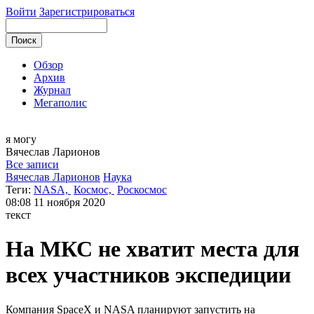
Войти
Зарегистрироваться
Обзор
Архив
Журнал
Мегаполис
я могу
Вячеслав
Ларионов
Все записи
Вячеслав Ларионов
Наука
Теги:
NASA,
Космос,
Роскосмос
08:08
11 ноября 2020
текст
На МКС не хватит места для
всех участников экспедиции
Компания SpaceX и NASA планируют запустить на