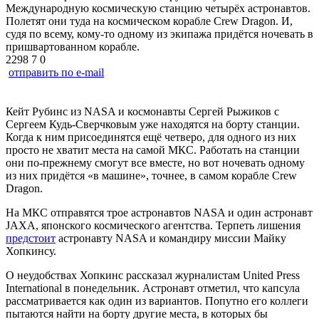
Международную космическую станцию четырёх астронавтов.
Полетят они туда на космическом корабле Crew Dragon. И,
судя по всему, кому-то одному из экипажа придётся ночевать в
пришвартованном корабле.
2298
7
0
отправить по e-mail
Кейт Рубинс из NASA и космонавты Сергей Рыжиков с
Сергеем Кудь-Сверчковым уже находятся на борту станции.
Когда к ним присоединятся ещё четверо, для одного из них
просто не хватит места на самой МКС. Работать на станции
они по-прежнему смогут все вместе, но вот ночевать одному
из них придётся «в машине», точнее, в самом корабле Crew
Dragon.
На МКС отправятся трое астронавтов NASA и один астронавт
JAXA, японского космического агентства. Терпеть лишения
предстоит
астронавту NASA и командиру миссии Майку
Хопкинсу.
О неудобствах Хопкинс рассказал журналистам United Press
International в понедельник. Астронавт отметил, что капсула
рассматривается как один из вариантов. Попутно его коллеги
пытаются найти на борту другие места, в которых бы