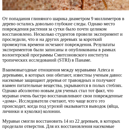
От попадания глиняного шарика диаметром 9 миллиметров в
дерево остались довольно глубокие следы. Однако место
повреждения растения за сутки было почти целиком
восстановлено. Несколько студентов провели эксперимент и
проследили, что и на других деревьях за короткий
промежуток времени исчезают повреждения. Результаты
экспериментов были записаны и опубликованы в рамках
волонтерской программы Смитсоновского института
тропических исследований (STRI) в Панаме.
Взаимовыгодные отношения между муравьями Azteca и
деревьями, в которых они обитают, известны ученым давно:
насекомые защищают деревья от травоядных и получают
взамен питательные вещества, укрываются в полых стеблях.
Однако абсолютно новым для ученых стал тот факт, что
муравьи очень быстро восстанавливают свои поврежденные
«дома». Исследователи считают, что чаще всего это
происходит, когда под угрозой оказывается выводок (яйца,
личинки и куколки) колонии.
Муравьи смогли восстановить 14 из 22 деревьев, в которых
проделали отверстия. Для их восстановления насекомые