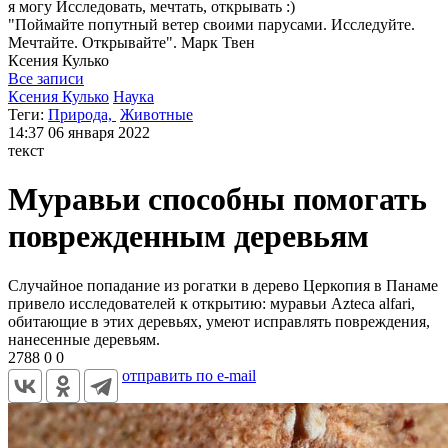
я могу
Исследовать, мечтать, открывать :)
"Поймайте попутный ветер своими парусами. Исследуйте.
Мечтайте. Открывайте". Марк Твен
Ксения
Кулько
Все записи
Ксения Кулько
Наука
Теги:
Природа,
Животные
14:37
06 января 2022
текст
Муравьи способны помогать
поврежденным деревьям
Случайное попадание из рогатки в дерево Церкопия в Панаме
привело исследователей к открытию: муравьи Azteca alfari,
обитающие в этих деревьях, умеют исправлять повреждения,
нанесенные деревьям.
2788
0
0
отправить по e-mail