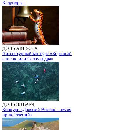
Кадриорга»
ДО 15 АВГУСТА
Литературный конкурс «Короткий
список, или Саламандра»
ДО 15 ЯНВАРЯ
Конкурс «Дальний Восток – земля
приключений»