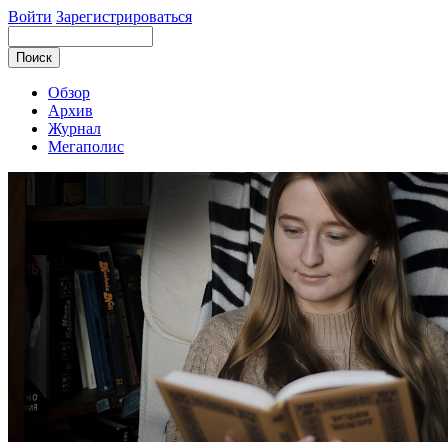
Войти
Зарегистрироваться
Обзор
Архив
Журнал
Мегаполис