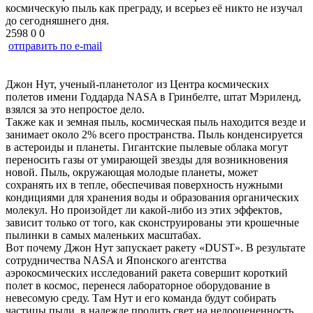
космическую пыль как преграду, и всерьез её никто не изучал
до сегодняшнего дня.
2598
0
0
отправить по e-mail
Джон Нут, ученый-планетолог из Центра космических
полетов имени Годдарда NASA в Гринбелте, штат Мэриленд,
взялся за это непростое дело.
Также как и земная пыль, космическая пыль находится везде и
занимает около 2% всего пространства. Пыль конденсируется
в астероиды и планеты. Гигантские пылевые облака могут
переносить газы от умирающей звезды для возникновения
новой. Пыль, окружающая молодые планеты, может
сохранять их в тепле, обеспечивая поверхность нужными
кондициями для хранения воды и образования органических
молекул. Но произойдет ли какой-либо из этих эффектов,
зависит только от того, как сконструированы эти крошечные
пылинки в самых маленьких масштабах.
Вот почему Джон Нут запускает ракету «DUST». В результате
сотрудничества NASA и Японского агентства
аэрокосмических исследований ракета совершит короткий
полет в космос, перенеся лабораторное оборудование в
невесомую среду. Там Нут и его команда будут собирать
частицы пыли, в надежде пролить свет на недооцененность