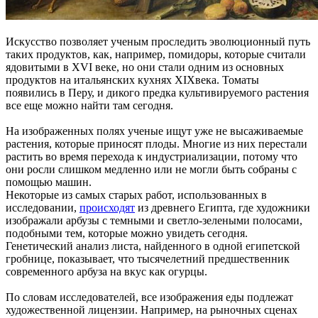
Искусство позволяет ученым проследить эволюционный путь
таких продуктов, как, например, помидоры, которые считали
ядовитыми в XVI веке, но они стали одним из основных
продуктов на итальянских кухнях XIXвека. Томаты
появились в Перу, и дикого предка культивируемого растения
все еще можно найти там сегодня.
На изображенных полях ученые ищут уже не высаживаемые
растения, которые приносят плоды. Многие из них перестали
растить во время перехода к индустриализации, потому что
они росли слишком медленно или не могли быть собраны с
помощью машин.
Некоторые из самых старых работ, использованных в
исследовании,
происходят
из древнего Египта, где художники
изображали арбузы с темными и светло-зелеными полосами,
подобными тем, которые можно увидеть сегодня.
Генетический анализ листа, найденного в одной египетской
гробнице, показывает, что тысячелетний предшественник
современного арбуза на вкус как огурцы.
По словам исследователей, все изображения еды подлежат
художественной лицензии. Например, на рыночных сценах