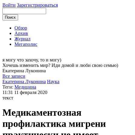
Войти
Зарегистрироваться
Обзор
Архив
Журнал
Мегаполис
я могу
что захочу, то и могу)
Хочешь изменить мир? Иди домой и люби свою семью)
Екатерина
Луконина
Все записи
Екатерина Луконина
Наука
Теги:
Медицина
11:31
11 февраля 2020
текст
Медикаментозная
профилактика мигрени
практически не имеет