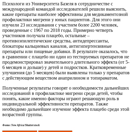
Психологи из Университета Базеля в сотрудничестве с
международной командой исследователей решили выяснить,
какие препараты наиболее эффективны для медикаментозной
профилактики мигрени у юных пациентов. Для этого они
изучили 23 исследования с участием более 2200 человек,
проведенные с 1967 по 2018 годы. Примерно четверть
участников получала плацебо, остальные –
противоэпилептические средства, антидепрессанты,
блокаторы кальциевых каналов, антигипертензивные
препараты или пищевые добавки. В результате оказалось, что
в сравнении с плацебо ни один из тестируемых препаратов не
продемонстрировал значительного длительного эффекта (от 5-
6 месяцев и дольше) у детей и подростков. Кратковременные
улучшения (до 5 месяцев) были выявлены только у препаратов
с действующим веществом анаприлином и топираматом.
Полученные результаты говорят о необходимости дальнейших
исследований в профилактике мигрени среди детей, чтобы
понять, какие именно факторы играют решающую роль в
индивидуальной эффективности препаратов. Также
необходимо дальнейшее изучение эффекта плацебо среди этой
возрастной группы.
Фото: New Africa/Shutterstock