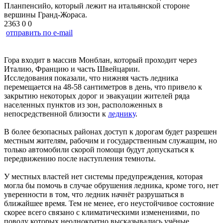
Планпенсийо, который лежит на итальянской стороне
вершины Гранд-Жораса.
2363
0
0
отправить по e-mail
Гора входит в массив Монблан, который проходит через
Италию, Францию и часть Швейцарии.
Исследования показали, что нижняя часть ледника
перемещается на 48-58 сантиметров в день, что привело к
закрытию некоторых дорог и эвакуации жителей ряда
населенных пунктов из зон, расположенных в
непосредственной близости к
леднику
.
В более безопасных районах доступ к дорогам будет разрешен
местным жителям, рабочим и государственным служащим, но
только автомобили скорой помощи будут допускаться к
передвижению после наступления темноты.
У местных властей нет системы предупреждения, которая
могла бы помочь в случае обрушения ледника, кроме того, нет
уверенности в том, что ледник начнёт разрушаться в
ближайшее время. Тем не менее, его неустойчивое состояние
скорее всего связано с климатическими изменениями, по
поводу которых неоднократно высказывались учёные,