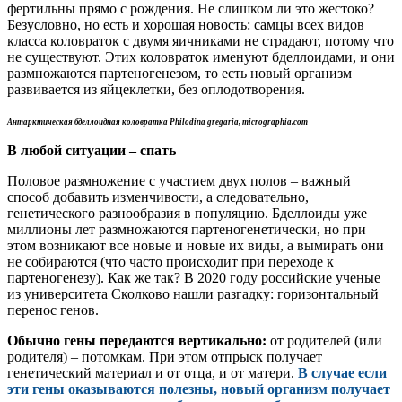
фертильны прямо с рождения. Не слишком ли это жестоко?
Безусловно, но есть и хорошая новость: самцы всех видов
класса коловраток с двумя яичниками не страдают, потому что
не существуют. Этих коловраток именуют бделлоидами, и они
размножаются партеногенезом, то есть новый организм
развивается из яйцеклетки, без оплодотворения.
Антарктическая бделлоидная
коловратка Philodina gregaria,
micrographia.com
В любой ситуации – спать
Половое размножение с участием двух полов – важный
способ добавить изменчивости, а следовательно,
генетического разнообразия в популяцию. Бделлоиды уже
миллионы лет размножаются партеногенетически, но при
этом возникают все новые и новые их виды, а вымирать они
не собираются (что часто происходит при переходе к
партеногенезу). Как же так? В 2020 году российские ученые
из университета Сколково нашли разгадку: горизонтальный
перенос генов.
Обычно гены передаются вертикально:
от родителей (или
родителя) – потомкам. При этом отпрыск получает
генетический материал и от отца, и от матери.
В случае если
эти гены оказываются полезны, новый организм получает