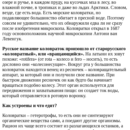
озере и ручье, в каждом пруду, на кусочках мха в лесу, во
влажной почве, в тропиках и даже во льдах Арктики. Словом,
везде, где есть вода. Есть морские коловратки, но
подавляющее большинство обитает в пресной воде. Поэтому
совсем не удивительно, что их обнаружили едва ли не сразу
после изобретения микроскопа. Коловратки открыл в 1687
году основоположник научной микроскопии Антони ван
Левенгук.
Русское название коловраток произошло от старорусского
«коловратный», или «вращающийся».
На латыни их зовут
похоже: «rotifera» (от rota – колесо и fero – носить), то есть
дословно они «колесонесущие». Вокруг рта у большинства
коловраток находится венец из ресничек – коловращательный
аппарат, за который они и получили свое название. При
быстром движении ресничек он как будто бы начинает
вращаться подобно колесу. Этот орган используется для
передвижения и захватывания пищи: он создает ток воды,
который отправляется в ротовую воронку.
Как устроены и что едят?
Коловратки – гетеротрофы, то есть они не синтезируют
органические вещества сами, а поедают другие организмы.
Рацион их чаще всего состоит из разлагающихся останков, а