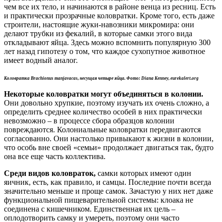
чем все их тело, и начинаются в районе венца из ресниц. Есть
и практически прозрачные коловратки. Кроме того, есть даже
строители, настоящие жуки-навозники микромира: они
делают трубки из фекалий, в которые самки этого вида
откладывают яйца. Здесь можно вспомнить популярную 300
лет назад гипотезу о том, что каждое сухопутное животное
имеет водный аналог.
Коловратка Brachionus manjavacas,
несущая четыре яйца. Фото: Diana Kenney,
eurekalert.org
Некоторые коловратки могут объединяться в колонии.
Они довольно хрупкие, поэтому изучать их очень сложно, а
определить среднее количество особей в них практически
невозможно – в процессе сбора образцов колонии
повреждаются. Колониальные коловратки передвигаются
согласованно. Они настолько привыкают к жизни в колонии,
что особь вне своей «семьи» продолжает двигаться так, будто
она все еще часть коллектива.
Среди видов коловраток,
самки которых имеют один
яичник, есть, как правило, и самцы. Последние почти всегда
значительно меньше и проще самок. Зачастую у них нет даже
функциональной пищеварительной системы: клоака не
соединена с кишечником. Единственная их цель –
оплодотворить самку и умереть, поэтому они часто