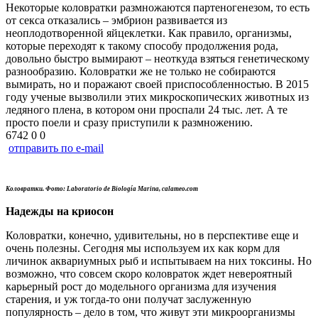
Некоторые коловратки размножаются партеногенезом, то есть
от секса отказались – эмбрион развивается из
неоплодотворенной яйцеклетки. Как правило, организмы,
которые переходят к такому способу продолжения рода,
довольно быстро вымирают – неоткуда взяться генетическому
разнообразию. Коловратки же не только не собираются
вымирать, но и поражают своей приспособленностью. В 2015
году ученые вызволили этих микроскопических животных из
ледяного плена, в котором они проспали 24 тыс. лет. А те
просто поели и сразу приступили к размножению.
6742
0
0
отправить по e-mail
Коловратки. Фото: Laboratorio de Biología Marina, calameo.com
Надежды на криосон
Коловратки, конечно, удивительны, но в перспективе еще и
очень полезны. Сегодня мы используем их как корм для
личинок аквариумных рыб и испытываем на них токсины. Но
возможно, что совсем скоро коловраток ждет невероятный
карьерный рост до модельного организма для изучения
старения, и уж тогда-то они получат заслуженную
популярность – дело в том, что живут эти микроорганизмы