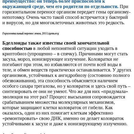
преимущество: он теперь более приспособлен к
окружающей среде, чем его родители по отдельности.
При
горизонтальном переносе организм передает гены организму-
непотомку. Очень часто такой способ встречается у бактерий
и вирусов, но для многоклеточных животных это редкость.
Горизонтальный перенос генов,
2011.igem.org
Бделлоиды также известны своей замечательной
способностью
в любой непонятной ситуации уходить в
криптобиоз (упрощенно – в спячку). Причинами могут стать
засуха, мороз, ионизирующее излучение. Коловратки не
погибают при этом, но избавляются от почти всей воды в
теле, и обмен веществ практически останавливается. У других
организмов, устойчивых к ангидробиозу (состоянию полного
обезвоживания), эта способность объясняется наличием
особого сахара трегалозы, но у коловраток и здесь свой путь –
синтезировать ее они не умеют. Что же для них «придумала»
эволюция на этот раз? Процесс высыхания сопровождается
срабатыванием множества молекулярных механизмов,
которые защищают клетки коловраток от гибели. Как
оказалось, один из них помогает клеткам эффективно
«ремонтировать» свою ДНК, именно он делает коловраток
устойчивыми к засухе и даже к ионизирующему излучению.