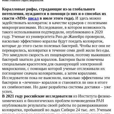
Фото: Francesco Ungaro, unsplash.com
Коралловые рифы, страдающие из-за глобального
потепления, нуждаются в помощи (о них и о способах их
спасти «ММ»
писал
в июле этого года).
И здесь можно
задействовать коловраток: в качестве курьеров с полезными
микроорганизмами. Исследование, в котором возможность
такого использования подтвердили, опубликовано в 2020
году. Ученые из университета Рио-де-Жанейро проверили,
насколько эффективно кораллы будут поедать коловраток,
которые до этого съели полезных бактерий. Чтобы все они не
переварились, коловратки в течение семи дней жили без еды.
Это замедлило скорость их пищеварения, поэтому выживших
бактерий хватило для кораллов. Бактерии были помечены
специальным красителем для сканирующей электронной
микроскопии, с помощью которой ученые отслеживали их
поглощение сначала коловратками, а затем кораллами.
Исследователи пока не выяснили, насколько эффективны эти
бактерии в «лечении» кораллов и становятся ли они в итоге
их симбионтами. Но даже разработка системы доставки – уже
успех.
В 2021 году российские исследователи
из Института физико-
химических и биологических проблем почвоведения РАН
опубликовали результаты своей работы по размораживанию
коловратки, пробывшей во льдах Сибири 24 тыс. лет. Ученым