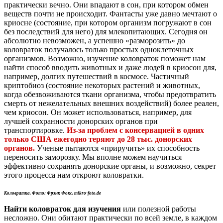
практически вечно. Они впадают в сон, при котором обмен
веществ почти не происходит. Фантасты уже давно мечтают о
криосне (состояние, при котором организм погружают в сон
без последствий для него) для млекопитающих. Сегодня он
абсолютно невозможен, а успешно «разморозить» до
коловраток получалось только простых одноклеточных
организмов. Возможно, изучение коловраток поможет нам
найти способ вводить животных и даже людей в криосон для,
например, долгих путешествий в космосе. Частичный
криптобиоз (состояние некоторых растений и животных,
когда обезвоживаются ткани организма, чтобы предотвратить
смерть от нежелательных внешних воздействий) более реален,
чем криосон. Он может использоваться, например, для
лучшей сохранности донорских органов при
транспортировке.
Из-за проблем с консервацией в одних
только США ежегодно теряют до 28 тыс. донорских
органов.
Ученые пытаются «приручить» их способность
переносить заморозку. Мы вполне можем научиться
эффективно сохранять донорские органы, и возможно, секрет
этого процесса нам откроют коловратки.
Коловратка. Фото: Фрэнк Фокс,
mikro-foto.de
Найти коловраток для изучения
или полезной работы
несложно. Они обитают практически по всей земле, в каждом