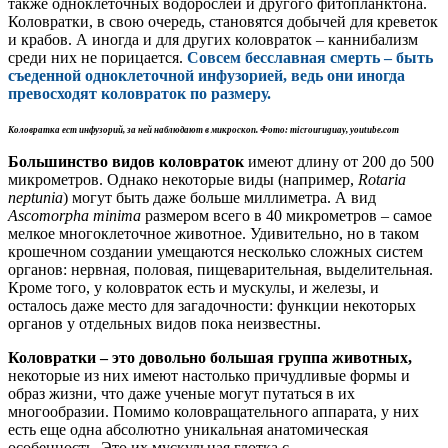
также одноклеточных водорослей и другого фитопланктона.
Коловратки, в свою очередь, становятся добычей для креветок
и крабов. А иногда и для других коловраток – каннибализм
среди них не порицается.
Совсем бесславная смерть – быть
съеденной одноклеточной инфузорией, ведь они иногда
превосходят коловраток по размеру.
Коловратка ест
инфузорий, за ней
наблюдают в микроскоп.
Фото: microuruguay,
youtube.com
Большинство видов коловраток
имеют длину от 200 до 500
микрометров. Однако некоторые виды (например,
Rotaria
neptunia
) могут быть даже больше миллиметра. А вид
Ascomorpha
minima
размером всего в 40 микрометров – самое
мелкое многоклеточное животное. Удивительно, но в таком
крошечном создании умещаются несколько сложных систем
органов: нервная, половая, пищеварительная, выделительная.
Кроме того, у коловраток есть и мускулы, и железы, и
осталось даже место для загадочности: функции некоторых
органов у отдельных видов пока неизвестны.
Коловратки – это довольно большая группа животных,
некоторые из них имеют настолько причудливые формы и
образ жизни, что даже ученые могут путаться в их
многообразии. Помимо коловращательного аппарата, у них
есть еще одна абсолютно уникальная анатомическая
особенность. Это их мускульная глотка с