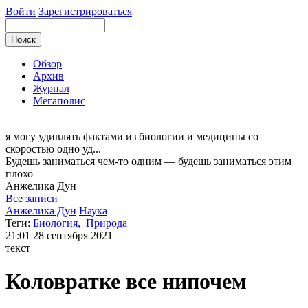
Войти
Зарегистрироваться
Обзор
Архив
Журнал
Мегаполис
я могу
удивлять фактами из биологии и медицины со
скоростью одно уд...
Будешь заниматься чем-то одним — будешь заниматься этим
плохо
Анжелика
Дун
Все записи
Анжелика Дун
Наука
Теги:
Биология,
Природа
21:01
28 сентября 2021
текст
Коловратке все нипочем