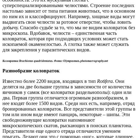
суперспециализированными челюстями. Строение последних
настолько зависит от типа питания животных, что в основном
по ним их и классифицируют. Например, хищные виды могут
выдвигать свои челюсти за ротовое отверстие, чтобы ловить
добычу. Спасибо судьбе за то, что мы не видим коловраток без
микроскопа. Вдобавок, челюсти – единственная часть
коловраток, которая при подходящих условиях может стать
ископаемой окаменелостью. А глотка также может служить
для закрепления у паразитических видов.
Коловратка
Brachionus quadridentatus.
Фото: Olympusman,
photomacrography.net
Разнообразие коловраток
Известно более 2200 видов, входящих в тип
Rotifera
. Они
делятся на две большие группы в зависимости от количества
яичников у самок (все коловратки раздельнополы): один или
два. Первая группа отличается огромным разнообразием, в
нее входят более 1500 видов. Среди них есть, например, отряд
бронированных коловраток. Все представители этой группы в
том или ином виде имеют панцирь, некоторые – шипы. Эти
свободноживущие коловратки напоминают
микроскопических скатов, рыскающих в поисках планктона.
Представители еще одного отряда отличаются умением
прыгать. Делают они это с помощью «ног», которые длиннее,