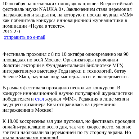
10 октября на нескольких площадках прошел Всероссийский
фестиваль науки NAUKA 0+. Заключением стала церемония
награждения и закрытия, на которую и поехал журнал «ММ»
как победитель конкурса инновационной журналистики в
номинации «Наука в тексте».
2915
2
0
отправить по e-mail
Фестиваль проходил с 8 по 10 октября одновременно на 90
площадках по всей Москве. Организаторы проводили
Золотой лекторий в Фундаментальной Библиотеке МГУ,
интерактивную выставку Года науки и технологий, битву
Science Slam, научные шоу, мастер-классы и эксперименты.
В рамках фестиваля проходило несколько конкурсов. В
конкурсе инновационной научно-популярной журналистики
победителем и
стал
журнал «ММ». Редакция в лице меня и
ведущего дизайнера Евы отправилась на церемонию
награждения в Москве!
К 18.00 воскресенья зал уже пустовал, но фестиваль проводил
онлайн-трансляцию всего дня, так что, скорее всего, многие
зрители наблюдали за церемонией по ту сторону экрана. Но
мы за подарками пришли!