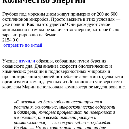
Глубоко под морским дном живут примерно от 200 до 600
октиллионов микробов. Просто выжить в этих условиях —
уже подвиг. Как им это удается? Они расходуют самое
минимально возможное количество энергии, которое было
зарегистрировано на Земле.
2154
0
0
отправить по e-mail
Ученые
изучили
образцы, собранные путем бурения
океанского дна. Для анализа скорости биологических и
химических реакций в подповерхностных микробах и
прогнозирования уровней потребления энергии отдельными
организмами команда ученых из Лондонского университета
королевы Марии использовала компьютерное моделирование.
«С жизнью на Земле обычно ассоциируются
растения, животные, микроскопические водоросли
и бактерии, которые процветают на поверхности
и в океанах, они всегда активно растут и
размножаются, — сказал ученый-эколог Джеймс
Брэдли.
—
Но мы хотим показать, что на дне