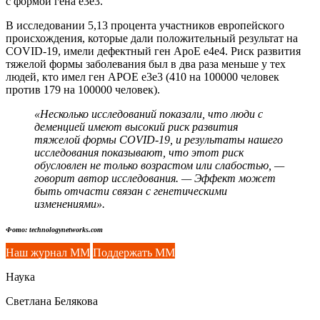
с формой гена e3e3.
В исследовании 5,13 процента участников европейского
происхождения, которые дали положительный результат на
COVID-19,
имели дефектный ген ApoE e4e4. Риск развития
тяжелой формы заболевания был в два раза меньше у тех
людей, кто имел ген APOE e3e3 (410 на 100000 человек
против 179 на 100000 человек).
«Несколько исследований показали, что люди с
деменцией имеют высокий риск развития
тяжелой формы
COVID-19
, и результаты нашего
исследования показывают, что этот риск
обусловлен не только возрастом или слабостью, —
говорит автор исследования. — Эффект может
быть отчасти связан с генетическими
изменениями».
Фото: technologynetworks.com
Наш журнал ММ
Поддержать ММ
Наука
Светлана Белякова