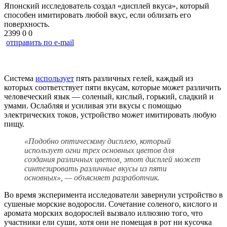
Японский исследователь создал «дисплей вкуса», который
способен имитировать любой вкус, если облизать его
поверхность.
2399
0
0
отправить по e-mail
Система
использует
пять различных гелей, каждый из
которых соответствует пяти вкусам, которые может различить
человеческий язык — соленый, кислый, горький, сладкий и
умами. Ослабляя и усиливая эти вкусы с помощью
электрических токов, устройство может имитировать любую
пищу.
«Подобно оптическому дисплею, который
использует огни трех основных цветов для
создания различных цветов, этот дисплей может
синтезировать различные вкусы из пяти
основных», — объясняет разработчик.
Во время эксперимента исследователи завернули устройство в
сушеные морские водоросли. Сочетание соленого, кислого и
аромата морских водорослей вызвало иллюзию того, что
участники ели суши, хотя они не помещая в рот ни кусочка