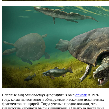
Впервые вид
Stupendemys
geographicus
был
описан
в 1976
году, когда палеонтологи обнаружили несколько ископаемых
фрагментов панцирей. Тогда ученые предположили, что
гигантские черепахи были хищниками. Однако за последние