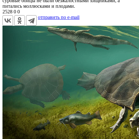
суровые бойцы не были безжалостными хищниками, а
питались моллюсками и плодами.
2528
0
0
отправить по e-mail