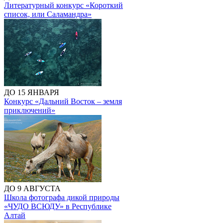
Литературный конкурс «Короткий
список, или Саламандра»
ДО 15 ЯНВАРЯ
Конкурс «Дальний Восток – земля
приключений»
ДО 9 АВГУСТА
Школа фотографа дикой природы
«ЧУДО ВСЮДУ» в Республике
Алтай