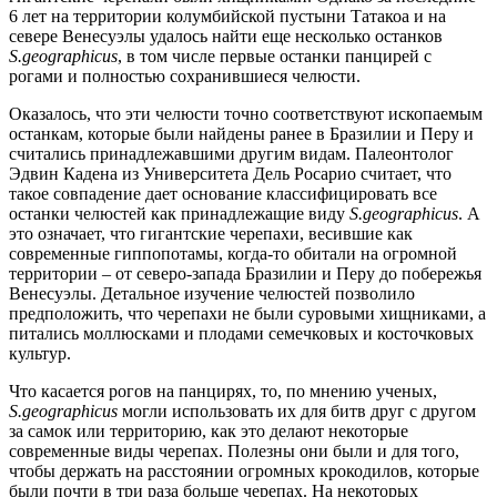
6 лет на территории колумбийской пустыни Татакоа и на
севере Венесуэлы удалось найти еще несколько останков
S
.
geographicus
, в том числе первые останки панцирей с
рогами и полностью сохранившиеся челюсти.
Оказалось, что эти челюсти точно соответствуют ископаемым
останкам, которые были найдены ранее в Бразилии и Перу и
считались принадлежавшими другим видам. Палеонтолог
Эдвин Кадена из Университета Дель Росарио считает, что
такое совпадение дает основание классифицировать все
останки челюстей как принадлежащие виду
S
.
geographicus
. А
это означает, что гигантские черепахи, весившие как
современные гиппопотамы, когда-то обитали на огромной
территории – от северо-запада Бразилии и Перу до побережья
Венесуэлы. Детальное изучение челюстей позволило
предположить, что черепахи не были суровыми хищниками, а
питались моллюсками и плодами семечковых и косточковых
культур.
Что касается рогов на панцирях, то, по мнению ученых,
S
.
geographicus
могли использовать их для битв друг с другом
за самок или территорию, как это делают некоторые
современные виды черепах. Полезны они были и для того,
чтобы держать на расстоянии огромных крокодилов, которые
были почти в три раза больше черепах. На некоторых